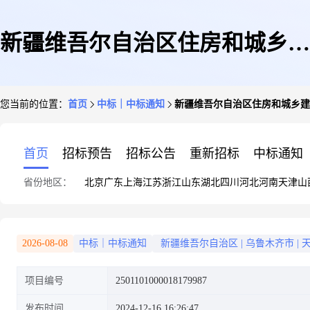
新疆维吾尔自治区住房和城乡建
您当前的位置：
首页
中标｜中标通知
新疆维吾尔自治区住房和城乡建
设厅机关服务中心关于物业管理
首页
招标预告
招标公告
重新招标
中标通知
省份地区：
北京
广东
上海
江苏
浙江
山东
湖北
四川
河北
河南
天津
山
服务的服务市场采购项目成交公
2026-08-08
中标｜中标通知
新疆维吾尔自治区
|
乌鲁木齐市
|
项目编号
2501101000018179987
告
发布时间
2024-12-16 16:26:47