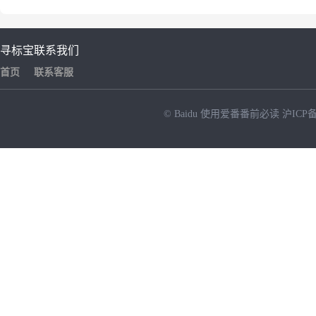
寻标宝
联系我们
首页
联系客服
© Baidu
使用爱番番前必读
沪ICP备
NEW
HOT
暂时没有搜索结果…