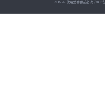
© Baidu
使用爱番番前必读
沪ICP备
NEW
HOT
暂时没有搜索结果…