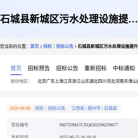
石城县新城区污水处理设施提升
您当前的位置：
首页
招标｜招标公告
石城县新城区污水处理设施提升
扩容工程在线监测验收备案服务
首页
招标预告
招标公告
重新招标
中标通知
省份地区：
北京
广东
上海
江苏
浙江
山东
湖北
四川
河北
河南
天津
山
2026-08-08
招标｜招标公告
江西省
|
赣州市
|
石城县
项目编号
360735MA7CXQ6502506250677
发布时间
2025-06-25 16:18:10