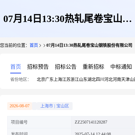
07月14日13:30热轧尾卷宝山钢
您当前的位置：
首页
07月14日13:30热轧尾卷宝山钢铁股份有限公司
铁股份有限公司
首页
招标预告
招标公告
重新招标
中标通知
省份地区：
北京
广东
上海
江苏
浙江
山东
湖北
四川
河北
河南
天津
山
2026-08-07
上海市
|
宝山区
项目编号
ZZ2507141120287
发布时间
2025-07-14 12:44:08