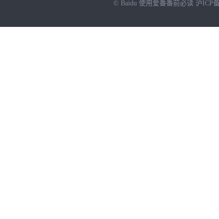
© Baidu
使用爱番番前必读
沪ICP备
NEW
HOT
暂时没有搜索结果…