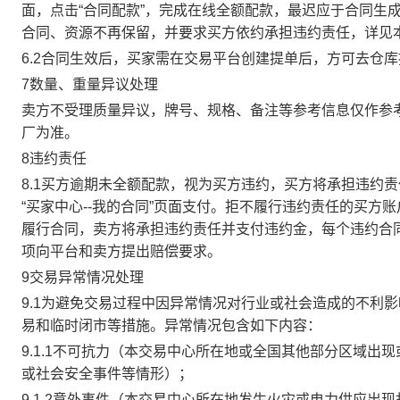
面，点击“合同配款”，完成在线全额配款，最迟应于合同生成当
合同、资源不再保留，并要求买方依约承担违约责任，详见
6.2合同生效后，买家需在交易平台创建提单后，方可去仓
7数量、重量异议处理
卖方不受理质量异议，牌号、规格、备注等参考信息仅作参
厂为准。
8违约责任
8.1买方逾期未全额配款，视为买方违约，买方将承担违约
“买家中心--我的合同”页面支付。拒不履行违约责任的买
履行合同，卖方将承担违约责任并支付违约金，每个违约合同
项向平台和卖方提出赔偿要求。
9交易异常情况处理
9.1为避免交易过程中因异常情况对行业或社会造成的不利
易和临时闭市等措施。异常情况包含如下内容：
9.1.1不可抗力（本交易中心所在地或全国其他部分区域
或社会安全事件等情形）；
9.1.2意外事件（本交易中心所在地发生火灾或电力供应出