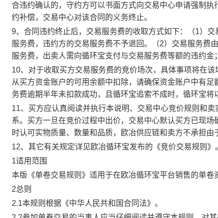
合违约确认的，守约方可以书面方式向交易中心申请强制执
约补偿，交易中心对该合同的义务终止。
9、合同违约终止后，交易服务费的收取方式如下：（1）
服务费，违约方的交易服务费不予退回。（2）交易服务费
服务费，出卖人需向循环宝支付与交易服务费等额的违约金
10、对于收取买方交易服务费的竞价场次，具体事项将在
从买方资金账户的可用余额中扣除，请确保资金账户中有足
务费逾期半年未扣款成功，且循环宝追索不成时，循环宝将
11、买方应认真阅读并执行本说明、交易中心竞价规则和
系。买方一旦在竞价过程中出价，交易中心默认买方已现场
时认可实物质量、数量和品质，欧冶供应链和卖方不承担由
12、其它有关规定详见欧冶循环宝发布的《竞价交易规则》
1适用范围
本版《单卷交易规则》适用于在欧冶循环宝平台销售的单卷
2总则
2.1本规则根据《中华人民共和国合同法》。
2.2参加单卷交易的当事人应当仔细阅读并遵守本规则，对