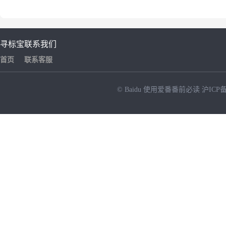
寻标宝
联系我们
首页
联系客服
© Baidu
使用爱番番前必读
沪ICP备
NEW
HOT
暂时没有搜索结果…