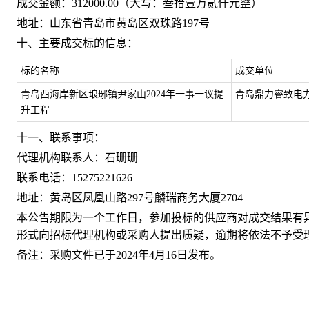
成交金额：
312000.00
（大写：
叁拾壹万贰仟元整
）
地址：
山东省青岛市黄岛区双珠路197号
十、主要成交标的信息：
标的名称
成交单位
青岛西海岸新区琅琊镇尹家山2024年一事一议提
青岛鼎力睿致电
升工程
十一、联系事项：
代理机构联系人：
石珊珊
联系电话：
15275221626
地址：黄岛区凤凰山路297号麟瑞商务大厦2704
本公告期限为一个工作日，参加投标的供应商对成交结果有
形式向招标代理机构或采购人提出质疑，逾期将依法不予受
备注：采购文件已于202
4
年
4
月
16
日发布。