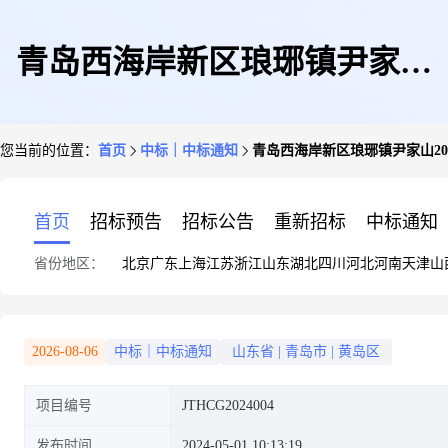
青岛西海岸新区琅琊镇尹家山
您当前的位置：
首页
中标｜中标通知
青岛西海岸新区琅琊镇尹家山20
2024年一事一议提升工程
首页
招标预告
招标公告
重新招标
中标通知
省份地区：
北京
广东
上海
江苏
浙江
山东
湖北
四川
河北
河南
天津
山
2026-08-06
中标｜中标通知
山东省
|
青岛市
|
黄岛区
项目编号
JTHCG2024004
发布时间
2024-05-01 10:13:19