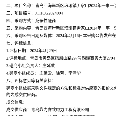
二、项目名称：
青岛西海岸新区琅琊镇尹家山2024年一事一
三、项目编号：
JTHCG202
4004
四、采购方式：
竞争性
磋商
五、采购内容：
青岛西海岸新区琅琊镇尹家山2024年一事一
六、采购公告日期及媒体：
202
4
年
4
月
16
日
本采购公告发布在
七、评标信息：
1.评标日期：
202
4
年
4
月
29
日
2.评标地点：青岛市黄岛区凤凰山路297号麟瑞商务大厦2704
3.
磋商
小组负责人：庄延爱
4.
磋商
小组成员： 庄延爱、
徐芳
、
李清华
八、评标意见等有关资料：
磋商
小组依据采购文件规定的方法和标准对供应商的报价文
的为成交供应商。
成交信息：
成交供应商：
青岛鼎力睿致电力工程有限公司