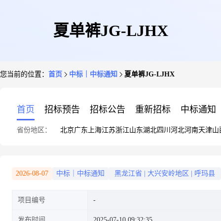
夏单裤JG-LJHX
您当前的位置：
首页
中标｜中标通知
夏单裤JG-LJHX
首页
招标预告
招标公告
重新招标
中标通知
省份地区：
北京
广东
上海
江苏
浙江
山东
湖北
四川
河北
河南
天津
山
2026-08-07
中标｜中标通知
黑龙江省
|
大兴安岭地区
|
呼玛县
项目编号
发布时间
2025-07-10 09:32:35