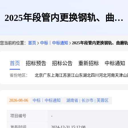
2025年段管内更换钢轨、曲磨
您当前的位置：
首页
中标｜中标通知
2025年段管内更换钢轨、曲
轨、道岔大修、应力放散钢轨焊
首页
招标预告
招标公告
重新招标
中标通知
省份地区：
北京
广东
上海
江苏
浙江
山东
湖北
四川
河北
河南
天津
山
联施工工程成交公告
2026-08-06
中标｜中标通知
湖南省
|
长沙市
|
芙蓉区
项目编号
发布时间
2024-12-31 15:12:08