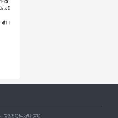
000
和市场
。
，请自
、
爱番番隐私权保护声明