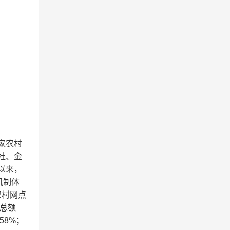
家农村
社、金
以来，
机制体
农村网点
产总额
58%；