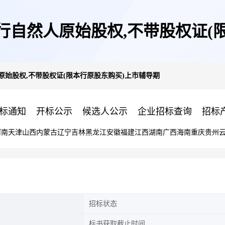
银行自然人原始股权,不带股权证(
原始股权,不带股权证(限本行原股东购买)上市辅导期
标通知
开标公示
候选人公示
企业招标查询
招标
河南
天津
山西
内蒙古
辽宁
吉林
黑龙江
安徽
福建
江西
湖南
广西
海南
重庆
贵州
招标状态
标书获取截止时间