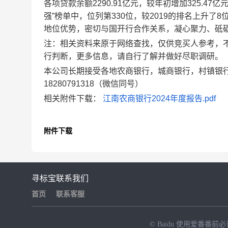
各项贷款余额2290.91亿元，较年初增加325.47亿
强”榜单中，位列第330位，较2019的排名上升了
地位优势，密切与国开行合作关系，凝心聚力、砥
注：相关资料来原于网络查找，仅供竞买人参考，
行判断，更多信息，请自行了解并做好尽职调研。
本公司长期接受各地农商银行，城商银行，村镇银
18280791318（微信同号）
相关附件下载：
江南农商银行2024年度报告.pdf
附件下载
寻标宝
联系我们
首页
联系客服
© Baidu
使用爱番番前必