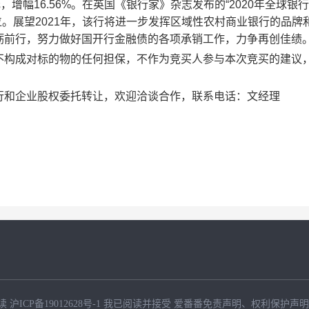
元，增幅16.56%。在英国《银行家》杂志发布的“2020年全球银行1
8位。展望2021年，该行将进一步发挥区域性农村商业银行的品牌
砺前行，努力做好国开行金融债的各项承销工作，力争再创佳绩
不构成对标的物的任何担保，不作为竞买人参与本次竞买的建议
行和企业股权委托转让，欢迎洽谈合作，联系电话：文经理
读
沪ICP备19012628号-1
我已阅读并接受
爱番番免责声明
、
权利保护声明