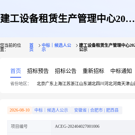
建工设备租赁生产管理中心2024
您当前的位
首
中标｜候选人公
建工设备租赁生产管理中心20
置：
页
示
公示
年安徽省内塔式起重机服务供应
首页
招标预告
招标公告
重新招标
中标通知
省份地区：
北京
广东
上海
江苏
浙江
山东
湖北
四川
河北
河南
天津
山
商建工设备租赁生产管理中心
2026-08-10
中标｜候选人公示
安徽省
|
合肥市
|
肥西县
项目编号
ACEG-202404027001006
2024年安徽省内塔式起重机服务