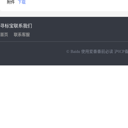
附件
下载
寻标宝
联系我们
首页
联系客服
© Baidu
使用爱番番前必读
沪ICP备
NEW
HOT
暂时没有搜索结果…