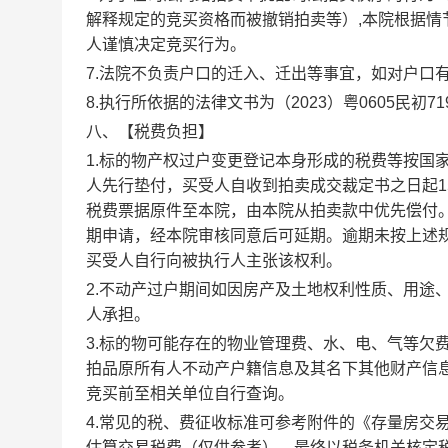
解释规定的竞买资格而被撤销拍卖等）,本院根据
人谨慎决定竞买行为。
7.法院不负责户口的迁入、迁出等事宜，如对户口
8.执行所依据的法律文书为（2023）粤0605民初71
八、
【税费负担】
1.标的物产权过户变更登记本身形成的税费等按国
人先行垫付，买受人自收到拍卖成交裁定书之日起
税费票据原件至本院，由本院从拍卖款中优先偿付
期申请，经本院审核同意后可延期。逾期未按上述
买受人自行向被执行人主张该权利。
2.不动产过户期间如因房产及土地权利性质、用途
人承担。
3.标的物可能存在的物业管理费、水、电、气等欠
拍品原所有人不动产户籍信息及其名下其他财产信
竞买前至相关单位自行查询。
4.常见的税、费征收标准可参考附件的《存量房交
估算交易税费（仅供参考），最终以税务机关核定