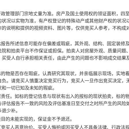
行政管理部门宗地丈量为准。房产及国土使用权的领证面积，四
的状况以实物为准，有产权登记的特殊动产或其他财产权的状况
作的说明和提供的视频资料、图片等，仅供竞买人参考，不构成
估报告所述信息可能存在偏差或瑕疵，其外观、结构、固定装修
法院和拍卖平台不作保证或担保。拍卖人对房屋外观、质量问题
，买受人自行承担相关责任，由此产生的问题也不影响成交结果
标的物是否存在瑕疵，认真研究其现状，并亲临展示现场，实地
自负。
请竞买人慎重决定竞买行为，竞买人一旦作出竞买决定，
状和一切已知及未知的瑕疵。
保责任。
如标的登记信息与现状有出入的按标的现状拍卖，标的
与评估报告不一致的风险及评估基准日至交付之时所产生的风险
多退少补。
卖目的未能实现的，保证金不予退还。
（竞买人恶意抬价、买受人悔拍或因买受人不具备法律、行政法