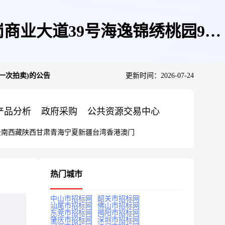
商业大道39号海逸锦绣桃园9栋
一次拍卖)的公告
更新时间：2026-07-24
告
产品分析
政府采购
公共资源交易中心
云南
西藏
陕西
甘肃
青海
宁夏
新疆
台湾
香港
澳门
热门城市
中山市招标网
韶关市招标网
汕尾市招标网
佛山市招标网
东莞市招标网
揭阳市招标网
肇庆市招标网
深圳市招标网