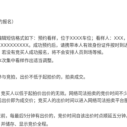
预约报名）
编辑短信格式如下：预约看样，位于
XXXX
车位
；看样人：
XXX
：XXXXXXXXXXX。成功预约后，请携带本人有效身份证件按时到
，若没有竞买人成功报名，将不会安排人员到场等候。
本次集中看样作出适当调整。
参与竞拍，出价不低于起拍价的，拍卖成交。
，竞买人以低于起拍价出价的无效。网络司法拍卖的竞价时间不
后出价即为成交价；竞买人的出价时间以进入网络司法拍卖平台
束前，每最后5分钟有出价的，竞价时间自该出价时点顺延五分钟
，并储存、显示竞价全程。