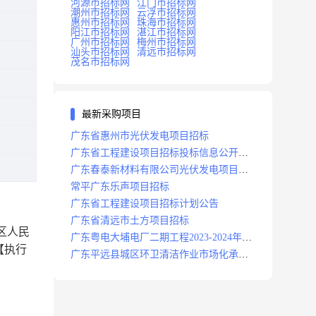
河源市招标网
江门市招标网
潮州市招标网
云浮市招标网
惠州市招标网
珠海市招标网
阳江市招标网
湛江市招标网
广州市招标网
梅州市招标网
汕头市招标网
清远市招标网
茂名市招标网
最新采购项目
广东省惠州市光伏发电项目招标
广东省工程建设项目招标投标信息公开目
录
广东春泰新材料有限公司光伏发电项目招
标
常平广东乐声项目招标
广东省工程建设项目招标计划公告
广东省清远市土方项目招标
区人民
广东粤电大埔电厂二期工程2023-2024年度
【
执行
安保服务项目招标公告
广东平远县城区环卫清洁作业市场化承包
项目招标中标候选人公示