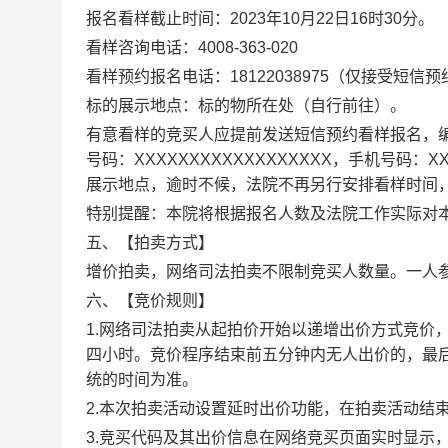
报名看样截止时间：
202
3
年
10
月
22
日
16时30分。
看样咨询电话：
4008-363-020
看样预约报名电话：
18122038975（仅接受短信
标的展示地点：标的物所在处（自行前往）。
有意看样的竞买人应提前发送短信预约看样报名，
号码：XXXXXXXXXXXXXXXXXX，手机号码
展示地点，逾时不候，法院不再另行安排看样时间
特别提醒：本院
将
根据报名人数及法院工作实际对
五、【
拍卖方式
】
增价拍卖，网络司法拍卖不限制竞买人数量。一人
六、
【
竞价规则
】
1.网络司法拍卖从起拍价开始以递增出价方式竞价
四小时。竞价程序结束前五分钟内无人出价的，最
统的时间为准。
2.本次拍卖活动设置延时出价功能，在拍卖活动结
3.竞买代码及其出价信息在网络竞买页面实时显示