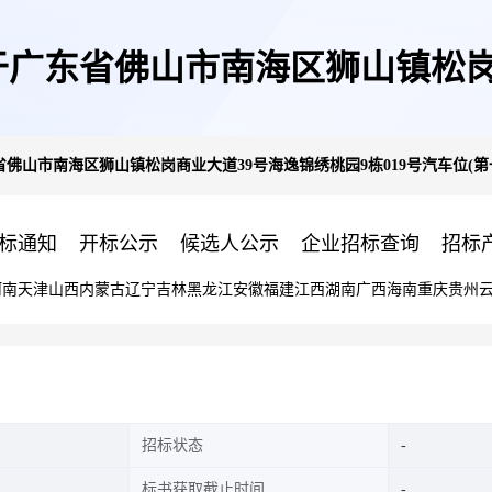
广东省佛山市南海区狮山镇松岗
佛山市南海区狮山镇松岗商业大道39号海逸锦绣桃园9栋019号汽车位(第
019号汽车位(第一次拍卖)的公
标通知
开标公示
候选人公示
企业招标查询
招标
河南
天津
山西
内蒙古
辽宁
吉林
黑龙江
安徽
福建
江西
湖南
广西
海南
重庆
贵州
招标状态
标书获取截止时间