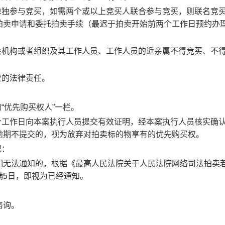
单独参与竞买，如需两个或以上竞买人联合参与竞买，则联名竞
拍卖申请和委托拍卖手续
（最迟于拍卖开始前两个工作日预约办
会机构或者组织及其工作人员、工作人员的近亲属不得竞买、不
应的法律责任。
“优先购买权人”一栏。
个工作日
向
本案执行人员
提交有效证明，经
本案执行人员
核实确
逾期不提交的，视为放弃对拍卖标的物享有的优先购买权。
况：
明无法通知的，根据《最高人民法院关于人民法院网络司法拍卖
满
5日，即视为已经通知。
咨询。