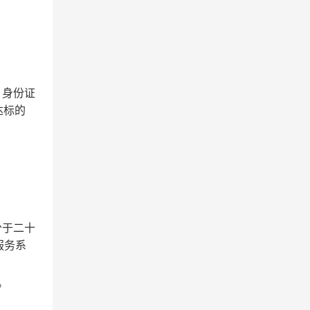
，身份证
达标的
少于二十
服务系
。