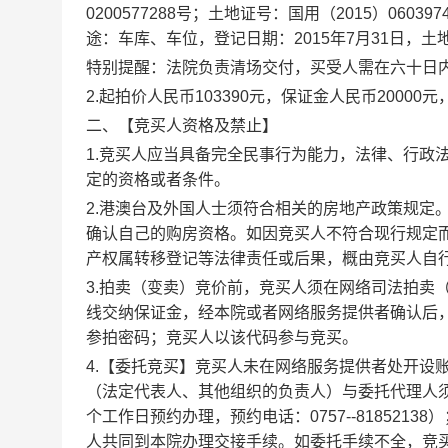
0200577288号；土地证号：国用（2015）060397
途：
车库、车位
，登记日期：
2015
年
7
月
31
日，土
特别提醒
：法院负责清场交付，买受人需在六十日
2.起拍价人民币
103390
元，保证金人民币
20000
元
二、【
竞买人资格及禁止
】
1.竞买人应当具备完全民事行为能力，法律、行政
定的资格或者条件。
2.
港澳台及外国人士须符合相关的房地产政策规定
确认自己的购房资格。
如因竞买人不符合现行规定
产权属转移登记等法律责任或后果，概由竞买人自
3.拍卖（变卖）竞价前，竞买人须在网络司法拍卖
线交纳保证金，经本院或者网络服务提供者确认后
参拍密码；竞买人以该代码参与竞买。
4.
【委托竞买】
竞买人未在网络服务提供者处开设
（法定代表人、其他组织的负责人）与委托代理人
个工作日预约办理，预约电话：
0757-
-81852138）
人共同到本院办理交接手续。如委托手续不全，竞