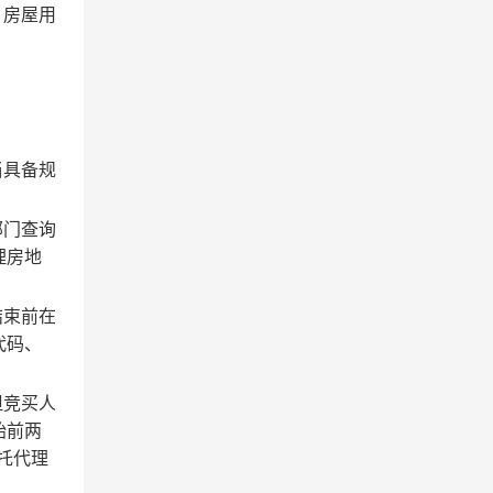
，房屋用
当具备规
部门查询
理房地
结束前在
代码、
但竞买人
始前两
托代理