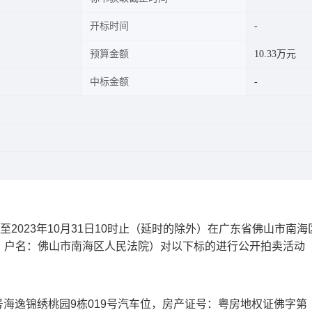
开标时间
预算金额
10.33万元
中标金额
至202
3
年
10
月
31
日
10时止
（延时的除外）在广东省佛山市南海
，户名：佛山市南海区人民法院）对以下标的进行公开拍卖活动
：
号海逸锦绣桃园9栋019号汽车位
，
房产证号：粤房地权证佛字第