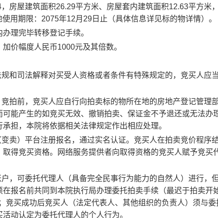
4
，房屋建筑面积
26.29
平方米、房屋套内建筑面积
12.63
平方米
地使用期限：
2075年12月29日止
（具体信息详见标的物详情）
。
内办理完毕转移登记手续
。
，加价幅度人民币
1000
元及其倍数。
法规和司法解释对买受人资格或者条件有特殊规定的，竞买人应
。竞拍前，竞买人应自行向拍卖标的物所在地的房地产登记管理
而可能产生的如竞买无效、撤销拍卖、保证金不予退还或无法办
行承担，本院将依据相关法律规定作出相应处理。
（变卖）平台注册报名，通过实名认证。竞买人在拍卖竞价程序
，取得竞买资格。网络服务提供者向取得资格的竞买人赋予竞买
账户，可委托代理人（具备完全民事行为能力的自然人）进行，
须在报名前共同到本院执行局办理委托拍卖手续
（最迟于拍卖开
；竞买成功后竞买人（法定代表人、其他组织的负责人）须与委
买活动认定为委托代理人的个人行为。