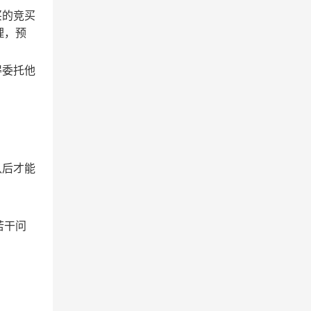
买的竞买
理，预
得委托他
认后才能
若干问