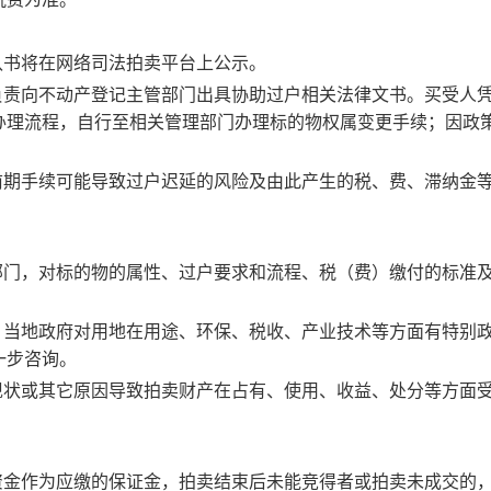
认书将在网络司法拍卖平台上公示。
负责向不动产登记主管部门出具协助过户相关法律文书。买受人
办理流程，自行至相关管理部门办理标的物权属变更手续；因政
前期手续可能导致过户迟延的风险及由此产生的税、费、滞纳金
部门，对标的物的属性、过户要求和流程、税（费）缴付的标准
，当地政府对用地在用途、环保、税收、产业技术等方面有特别
一步咨询。
现状或其它原因导致拍卖财产在占有、使用、收益、处分等方面
资金作为应缴的保证金，拍卖结束后未能竞得者或拍卖未成交的