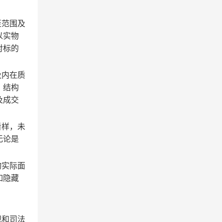
至范围及
以实物
对标的
及内在质
、结构
及成交
看样，未
无论是
物实际面
如隐藏
规和司法