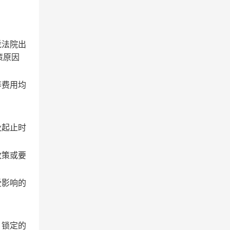
凭法院出
策原因
等费用均
及起止时
政策或要
受影响的
，锁定的