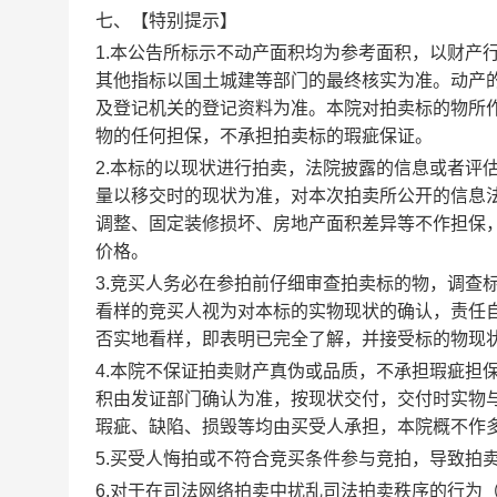
七、【
特别提示
】
1.本公告所标示不动产面积均为参考面积，以财产
其他指标以国土城建等部门的最终核实为准。动产
及登记机关的登记资料为准。
本院对拍卖标的物所
物的任何担保，不承担拍卖标的瑕疵保证。
2.本标的以现状进行拍卖，法院披露的信息或者评
量以移交时的现状为准，对本次拍卖所公开的信息
调整、固定装修损坏、房地产面积差异等不作担保
价格。
3.竞买人务必在参拍前仔细审查拍卖标的物，调查
看样的竞买人视为对本标的实物现状的确认，责任
否实地看样，即表明已完全了解，并接受标的物现
4.
本院不保证拍卖财产真伪或品质，不承担瑕疵担
积由发证部门确认为准，按现状交付，交付时实物
瑕疵、缺陷、损毁等均由买受人承担，本院概不作
5.买受人悔拍或不符合竞买条件参与竞拍，导致拍
6.对于在司法网络拍卖中扰乱司法拍卖秩序的行为