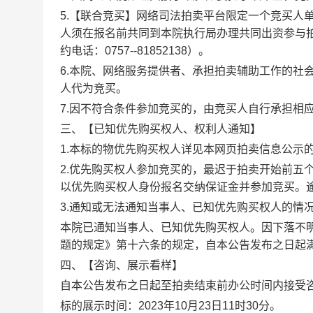
5.【
联合竞买
】网络司法拍卖平台限定一个竞买人
人须在
报名前共同到本院执行局
办理共同出资参与
约电话：
0757-
-81852138）
。
6.本院、网络服务提供者、承担拍卖辅助工作的社
人代为竞买。
7.因不符合条件参加竞买的，由竞买人自行承担相
三、【
已知优先购买权人、权利人通知
】
1.本标的物优先购买权人详见本网页拍卖信息公示的
2.
优先购买权人参加竞买的，
最迟于拍卖开始前五
以优先购买权人身份报名交纳保证金并参加竞买。
3.通知或无法通知当事人、已知优先购买权人的情
本院已通知当事人、已知优先购买权人。因下落不
题的规定》第十六条的规定，自本公告发布之日起
四、【
咨询、展示看样
】
自本公告发布之日起至拍卖结束前办公时间内接受
标的展示时间：
202
3
年
10
月
23
日
11
时
30分
。