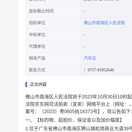
投标截止时间
招标单位
佛山市南海区人民法院
中标单位
代理单位
相关产品
汽车位
联系方式
：0757-81852646
正文内容
佛山市南海区人民法院将于
202
3
年
10
月
30
日
10时起
法院京东网司法拍卖（变卖）网络平台上（网址：
案号：（
2023）粤0605执18373号
】
，现公告如下
一、【
标的物、起拍价、保证金以及加价幅度
】
1.
位于广东省佛山市南海区狮山镇松岗商业大道
39