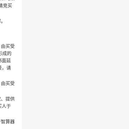
请竞买
解。
，由买受
形成的
书面延
费，请
，由买受
取、提供
买人于
产智算器