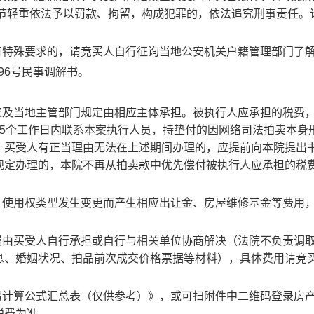
情节轻重依法予以罚款、拘留，构成犯罪的，依法追究刑事责任。
有特殊要求的，请竞买人自行征询当地公安机关户籍管理部门了
96号
民事调解书
。
家及当地主管部门规定由相应主体承担。被执行人应承担的税费
15个工作日内联系本案执行人员，持垫付的因网络司法拍卖本身
。买受人有正当理由无法在上述期间办理的，应提前向本院提出
规定办理的，本院不再从拍卖款中优先偿付被执行人应承担的税
、使用权类型发生变更而产生相应出让金、房屋维修基金等费用
费由买受人自行承担或自行与相关单位协商解决（
法院不负责调
息、婚姻状况、拍品前次成交价格票据等材料
）
，具体费用请竞
易计算公式汇总表（仅供参考）》，或可扫附件中二维码登录房
税费为准。