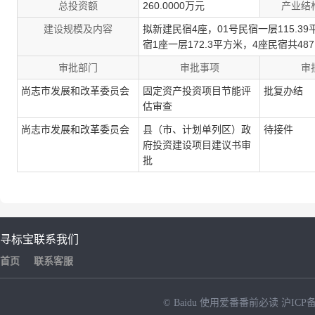
总投资额
260.0000万元
产业结
建设规模及内容
拟新建民宿4座，01号民宿一层115.39
宿1座一层172.3平方米，4座民宿共48
审批部门
审批事项
审
尚志市发展和改革委员会
固定资产投资项目节能评
批复办结
估审查
尚志市发展和改革委员会
县（市、计划单列区）政
待接件
府投资建设项目建议书审
批
寻标宝
联系我们
首页
联系客服
© Baidu
使用爱番番前必读
沪ICP备