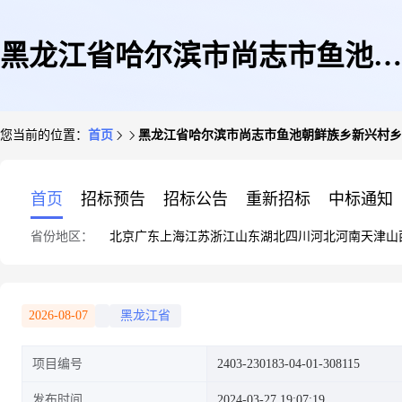
黑龙江省哈尔滨市尚志市鱼池朝
您当前的位置：
首页
黑龙江省哈尔滨市尚志市鱼池朝鲜族乡新兴村乡
鲜族乡新兴村乡村旅游民
首页
招标预告
招标公告
重新招标
中标通知
省份地区：
北京
广东
上海
江苏
浙江
山东
湖北
四川
河北
河南
天津
山
2026-08-07
黑龙江省
项目编号
2403-230183-04-01-308115
发布时间
2024-03-27 19:07:19