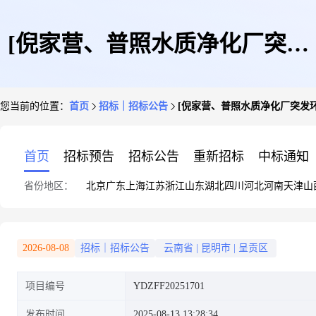
[倪家营、普照水质净化厂突发
您当前的位置：
首页
招标｜招标公告
[倪家营、普照水质净化厂突发
环境事件应急预案修订项目]竞
首页
招标预告
招标公告
重新招标
中标通知
省份地区：
北京
广东
上海
江苏
浙江
山东
湖北
四川
河北
河南
天津
山
争性磋商公告
2026-08-08
招标｜招标公告
云南省
|
昆明市
|
呈贡区
项目编号
YDZFF20251701
发布时间
2025-08-13 13:28:34