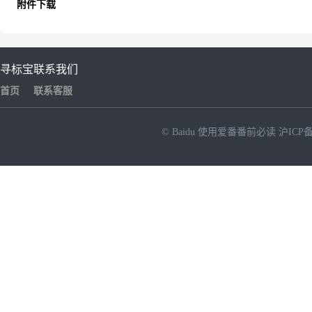
附件下载
寻标宝
联系我们
首页
联系客服
© Baidu
使用爱番番前必读
沪ICP备
NEW
HOT