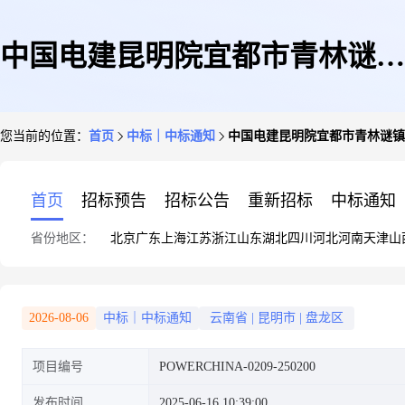
中国电建昆明院宜都市青林谜镇
您当前的位置：
首页
中标｜中标通知
中国电建昆明院宜都市青林谜镇
休闲旅游区建设项目(一期)EPC
首页
招标预告
招标公告
重新招标
中标通知
省份地区：
北京
广东
上海
江苏
浙江
山东
湖北
四川
河北
河南
天津
山
珍珠岛温泉度假酒店温泉设备采
2026-08-06
中标｜中标通知
云南省
|
昆明市
|
盘龙区
项目编号
POWERCHINA-0209-250200
购项目中标公示
发布时间
2025-06-16 10:39:00