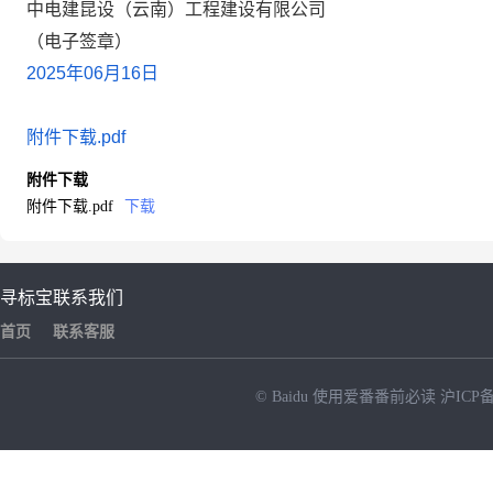
中电建昆设（云南）工程建设有限公司
（电子签章）
2025
年
06
月
16
日
附件下载.pdf
附件下载
附件下载.pdf
下载
寻标宝
联系我们
首页
联系客服
© Baidu
使用爱番番前必读
沪ICP备
NEW
HOT