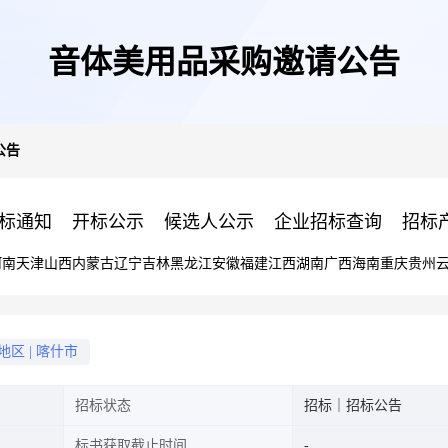
音体美用品采购邀请公告
公告
标通知
开标公示
候选人公示
企业招标查询
招标
河南
天津
山西
内蒙古
辽宁
吉林
黑龙江
安徽
福建
江西
湖南
广西
海南
重庆
贵州
地区
|
喀什市
招标状态
招标｜招标公告
标书获取截止时间