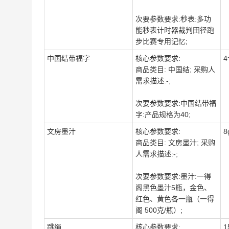
次要参数要求:秒表:多功
能秒表计时器裁判田径跑
步比赛专用记忆;
中国结带福字
核心参数要求:
4
商品类目: 中国结; 采购人
需求描述:-;
次要参数要求:中国结带福
字:产品规格为40;
文房墨汁
核心参数要求:
8
商品类目: 文房墨汁; 采购
人需求描述:-;
次要参数要求:墨汁:一得
阁黑色墨汁5瓶，金色、
红色、黄色各一瓶（一得
阁 500克/瓶）;
跳绳
核心参数要求:
1