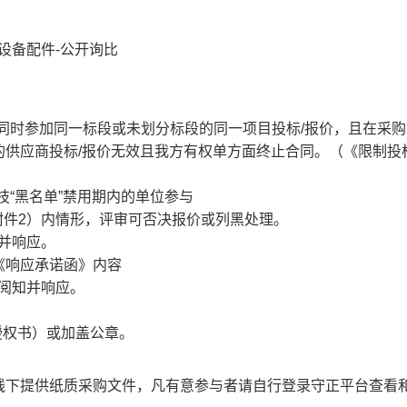
送设备配件-公开询比
位同时参加同一标段或未划分标段的同一项目投标/报价，且在采
的供应商投标/报价无效且我方有权单方面终止合同。（《限制投
技“黑名单”禁用期内的单位参与
方附件2）内情形，评审可否决报价或列黑处理。
知并响应。
《响应承诺函》内容
请阅知并响应。
授权书）或加盖公章。
线下提供纸质采购文件，凡有意参与者
请
自行登录守正平台查看