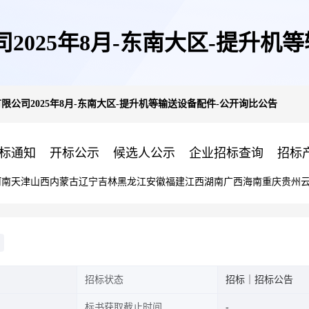
司2025年8月-东南大区-提升机
限公司2025年8月-东南大区-提升机等输送设备配件-公开询比公告
标通知
开标公示
候选人公示
企业招标查询
招标
河南
天津
山西
内蒙古
辽宁
吉林
黑龙江
安徽
福建
江西
湖南
广西
海南
重庆
贵州
招标状态
招标｜招标公告
标书获取截止时间