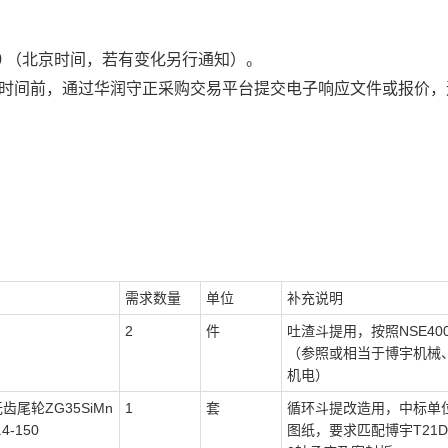
0
（北京时间，若有变化另行通知）。
时间前，通过
华润守正采购交易平台
提交电子响应文件或报价，
需求数量
单位
补充说明
2
件
吐渣斗提用，按照NSE40
（参照或相当于博宇机械
机电）
齿尾轮ZG35SiMn
1
套
循环斗提改造用，中标单
-150
图纸，要求匹配博宇T21D-1