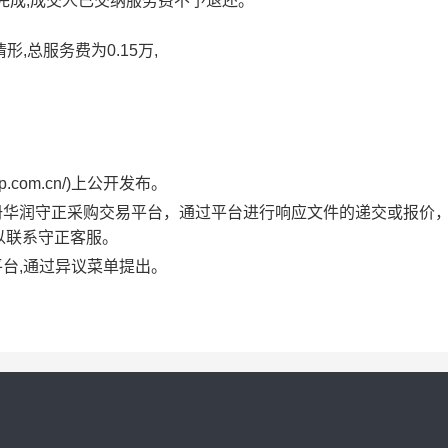
完成,成交人已交纳服务费不予退还。
,总服务费为0.15万,
p.com.cn/
)上公开发布。
册
华润守正采购交易平台
，通过平台进行响应文件的递交或报价
以联系守正客服。
平台
,通过异议菜单提出。