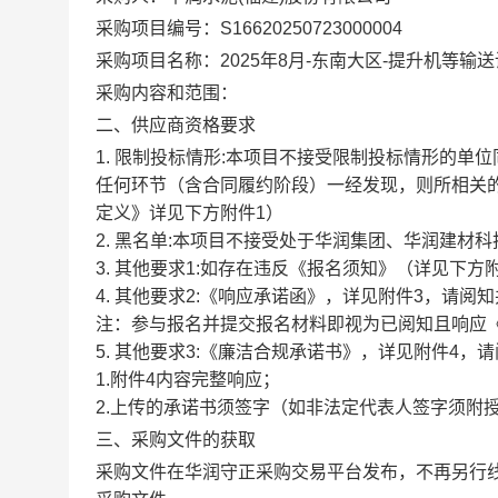
采购项目编号：S16620250723000004
采购项目名称：2025年8月-东南大区-提升机等输
采购内容和范围：
二、供应商资格要求
1. 限制投标情形:本项目不接受限制投标情形的单
任何环节（含合同履约阶段）一经发现，则所相关
定义》详见下方附件1）
2. 黑名单:本项目不接受处于华润集团、华润建材科
3. 其他要求1:如存在违反《报名须知》（详见下
4. 其他要求2:《响应承诺函》，详见附件3，请阅
注：参与报名并提交报名材料即视为已阅知且响应
5. 其他要求3:《廉洁合规承诺书》，详见附件4，
1.附件4内容完整响应；
2.上传的承诺书须签字（如非法定代表人签字须附
三、采购文件的获取
采购文件在
华润守正采购交易平台
发布，不再另行