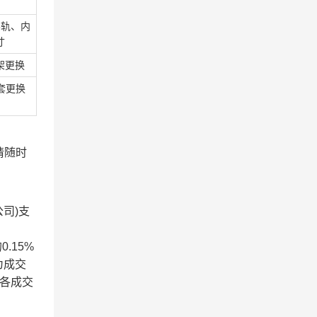
导轨、内
寸
架更换
套更换
请随时
司)支
.15%
为成交
各成交