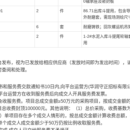
0轴承座及密封板
1
2
件
86.71出库斗提用，包含
外耐磨套，需现场测绘尺
6
套
耐磨铸铁；回灰螺运机吊
2
件
1-2#水泥入库斗提尾轮轴
用
台
发布，视为已发放给相应供应商（发放时间即为发出时间），
时查阅和处理。
和服务费交款通知书10日内,向平台运营方(华润守正招标有限公
。平台运营方在收到服务费后向成交人开具服务费发票。
收服务费。项目总成交金额≥50万元的采购项目，按成交金额的0
总收费封顶100000元。其他说明：（1）总价采购，收费基数
2）单项目存在多个成交人情形的，按总成交金额计算收费总额，
单个成交人成交金额少于50万仍按比例收取服务费。