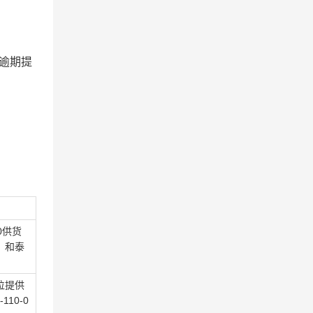
逾期提
0供货
、和泰
位提供
10-0