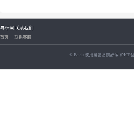
寻标宝
联系我们
首页
联系客服
© Baidu
使用爱番番前必读
沪ICP备
NEW
HOT