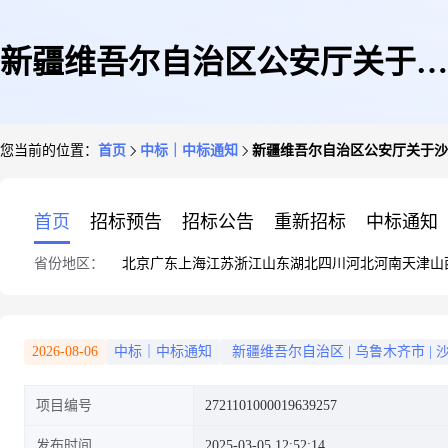
新疆维吾尔自治区公安厅关于沙
您当前的位置：
首页
中标｜中标通知
新疆维吾尔自治区公安厅关于沙
发套的网上超市采购项目成交公
首页
招标预告
招标公告
重新招标
中标通知
省份地区：
北京
广东
上海
江苏
浙江
山东
湖北
四川
河北
河南
天津
山
告
2026-08-06
中标｜中标通知
新疆维吾尔自治区
|
乌鲁木齐市
|
项目编号
2721101000019639257
发布时间
2025-03-05 12:52:14