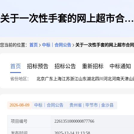
关于一次性手套的网上超市合同
您当前的位置：
首页
中标｜合同公告
关于一次性手套的网上超市合同
公告
首页
招标预告
招标公告
重新招标
中标通知
省份地区：
北京
广东
上海
江苏
浙江
山东
湖北
四川
河北
河南
天津
山
2026-08-09
中标｜合同公告
贵州省
|
毕节市
|
金沙县
项目编号
2261351000000877766
发布时间
2025-12-14 11:13:58