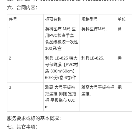
六、合同内容：
序号
标项名称
规格型号
单位
1
英科医疗 M码 医
英科医疗M码,
盒
用PVC检查手套
食品级橡胶一次性
100只/盒
2
利兵 LB-825 特大
利兵LB-825,
卷
号保鲜膜【PVC材
质 300m*60cm】
60公分/卷 6卷/件
3
雅高 大号平板拖
雅高大号平板拖把
把
把尘推 排拖 宽拖
尘推,
把 平板拖布 60c
m
服务要求或标的基本概况：
七、其它事项：