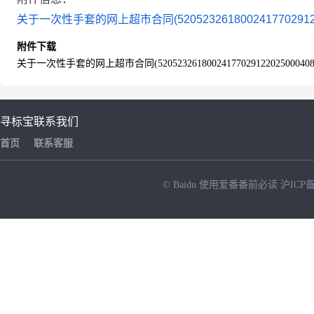
关于一次性手套的网上超市合同(5205232618002417702912202
附件下载
关于一次性手套的网上超市合同(52052326180024177029122025000408)
寻标宝
联系我们
首页
联系客服
© Baidu
使用爱番番前必读
沪ICP备
NEW
HOT