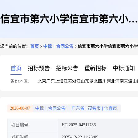
信宜市第六小学信宜市第六小学
您当前的位置：
首页
中标｜合同公告
信宜市第六小学信宜市第六小学
便携式计算机(批量)电子卖场合
首页
招标预告
招标公告
重新招标
中标通知
省份地区：
北京
广东
上海
江苏
浙江
山东
湖北
四川
河北
河南
天津
山
同的合同公告
2026-08-07
中标｜合同公告
广东省
|
茂名市
|
信宜市
项目编号
HT-2025-04511786
发布时间
2025-12-22 11:23:09