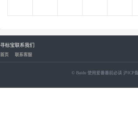
寻标宝
联系我们
首页
联系客服
© Baidu
使用爱番番前必读
沪ICP备
NEW
HOT