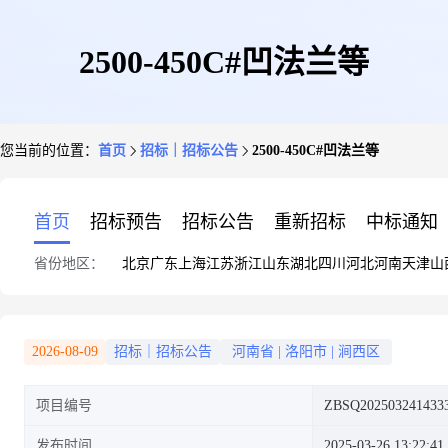
2500-450C#凹法兰等
您当前的位置：
首页
招标｜招标公告
2500-450C#凹法兰等
首页
招标预告
招标公告
重新招标
中标通知
省份地区：
北京
广东
上海
江苏
浙江
山东
湖北
四川
河北
河南
天津
山
2026-08-09
招标｜招标公告
河南省
|
洛阳市
|
涧西区
项目编号
ZBSQ202503241433
发布时间
2025-03-26 13:22:41