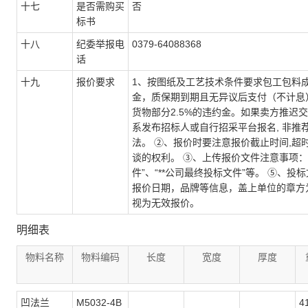
十七
是否需购买
否
标书
十八
纪委举报电
0379-64088368
话
十九
报价要求
1、按图纸及工艺技术条件要求包工包料成
金，质保期到期且无异议后支付（不计息）
货物部分2.5%的违约金。如果卖方推迟
系发布招标人或自行招采平台报名, 非推
法。 ②、报价时要注意报价截止时间,
谈的权利。 ③、上传报价文件注意事项：
件”、“**公司最终投标文件”等。 ⑤
报价日期，品牌等信息，盖上单位的章方
视为无效报价。
明细表
物料名称
物料编码
长度
宽度
厚度
凹法兰
M5032-4B
4