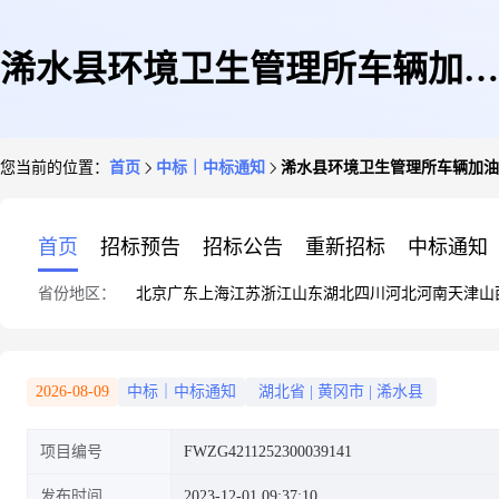
浠水县环境卫生管理所车辆加油
您当前的位置：
首页
中标｜中标通知
浠水县环境卫生管理所车辆加油
服务协议定点结果公告
首页
招标预告
招标公告
重新招标
中标通知
省份地区：
北京
广东
上海
江苏
浙江
山东
湖北
四川
河北
河南
天津
山
2026-08-09
中标｜中标通知
湖北省
|
黄冈市
|
浠水县
项目编号
FWZG4211252300039141
发布时间
2023-12-01 09:37:10