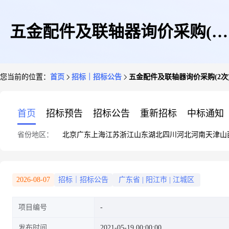
五金配件及联轴器询价采购(2
您当前的位置：
首页
招标｜招标公告
五金配件及联轴器询价采购(2次)(招
次)(招标号:YJGT003463)
首页
招标预告
招标公告
重新招标
中标通知
省份地区：
北京
广东
上海
江苏
浙江
山东
湖北
四川
河北
河南
天津
山
2026-08-07
招标｜招标公告
广东省
|
阳江市
|
江城区
项目编号
发布时间
2021-05-19 00:00:00