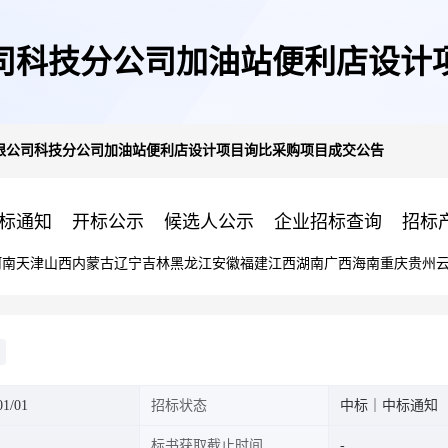
司科技分公司加油站便利店设计
限公司科技分公司加油站便利店设计项目询比采购项目成交公告
标通知
开标公示
候选人公示
企业招标查询
招标
河南
天津
山西
内蒙古
辽宁
吉林
黑龙江
安徽
福建
江西
湖南
广西
海南
重庆
贵州
1/01
招标状态
中标｜中标通知
标书获取截止时间