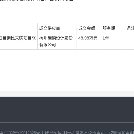
成交供应商
成交金额
服务期
备
项目询比采购项目/
X
杭州瑞德设计股份
48.98万元
1年
有限公司
读
沪ICP备19012628号-1
我已阅读并接受
爱番番免责声明
、
权利保护声明