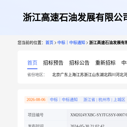
浙江高速石油发展有限公
您当前的位置：
首页
中标｜中标通知
浙江高速石油发展有
首页
招标预告
招标公告
重新招标
中
省份地区：
北京
广东
上海
江苏
浙江
山东
湖北
四川
河北
2026-08-06
中标｜中标通知
浙江省
|
杭州市
|
上城区
项目编号
XM2024YXBC-SYJTGSSY-0007/0
发布时间
2024-05-30 21:02:42