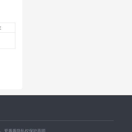
注
、
爱番番隐私权保护声明