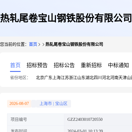
热轧尾卷宝山钢铁股份有限公司
您当前的位置：
首页
热轧尾卷宝山钢铁股份有限公司
首页
招标预告
招标公告
重新招标
中标通知
省份地区：
北京
广东
上海
江苏
浙江
山东
湖北
四川
河北
河南
天津
山
2026-08-07
上海市
|
宝山区
项目编号
GZZ2403010720550
发布时间
2024-03-01 10:13:39