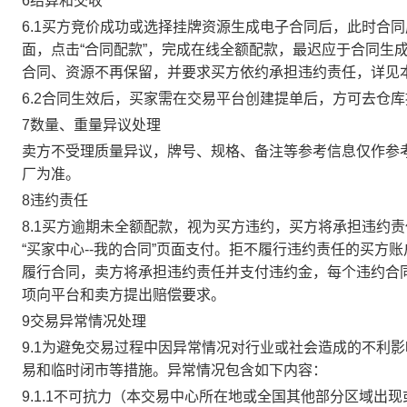
6结算和交收
6.1买方竞价成功或选择挂牌资源生成电子合同后，此时合同
面，点击“合同配款”，完成在线全额配款，最迟应于合同生成当
合同、资源不再保留，并要求买方依约承担违约责任，详见
6.2合同生效后，买家需在交易平台创建提单后，方可去仓
7数量、重量异议处理
卖方不受理质量异议，牌号、规格、备注等参考信息仅作参
厂为准。
8违约责任
8.1买方逾期未全额配款，视为买方违约，买方将承担违约
“买家中心--我的合同”页面支付。拒不履行违约责任的买
履行合同，卖方将承担违约责任并支付违约金，每个违约合同
项向平台和卖方提出赔偿要求。
9交易异常情况处理
9.1为避免交易过程中因异常情况对行业或社会造成的不利
易和临时闭市等措施。异常情况包含如下内容：
9.1.1不可抗力（本交易中心所在地或全国其他部分区域