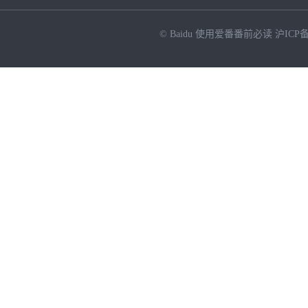
© Baidu
使用爱番番前必读
沪ICP备
NEW
HOT
暂时没有搜索结果…