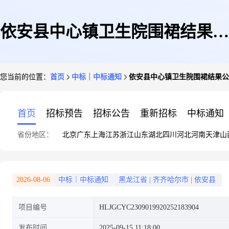
依安县中心镇卫生院围裙结果公
您当前的位置：
首页
中标｜中标通知
依安县中心镇卫生院围裙结果公
告
首页
招标预告
招标公告
重新招标
中标通知
省份地区：
北京
广东
上海
江苏
浙江
山东
湖北
四川
河北
河南
天津
山
2026-08-06
中标｜中标通知
黑龙江省
|
齐齐哈尔市
|
依安县
项目编号
HLJGCYC2309019920252183904
发布时间
2025-09-15 11:18:00