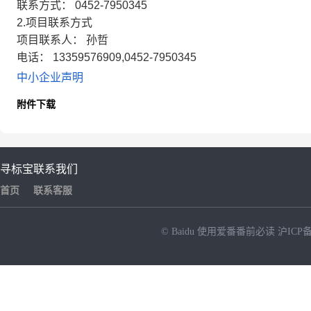
联系方式： 0452-7950345
2.项目联系方式
项目联系人： 孙哲
电话： 13359576909,0452-7950345
中小企业声明
附件下载
寻标宝
联系我们
首页
联系客服
© Baidu
使用爱番番前必读
沪ICP备
NEW
HOT