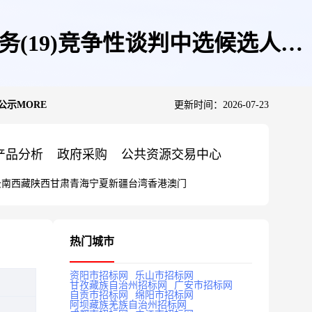
服务(19)竞争性谈判中选候选人公
公示MORE
更新时间：2026-07-23
产品分析
政府采购
公共资源交易中心
云南
西藏
陕西
甘肃
青海
宁夏
新疆
台湾
香港
澳门
热门城市
资阳市招标网
乐山市招标网
甘孜藏族自治州招标网
广安市招标网
自贡市招标网
绵阳市招标网
阿坝藏族羌族自治州招标网