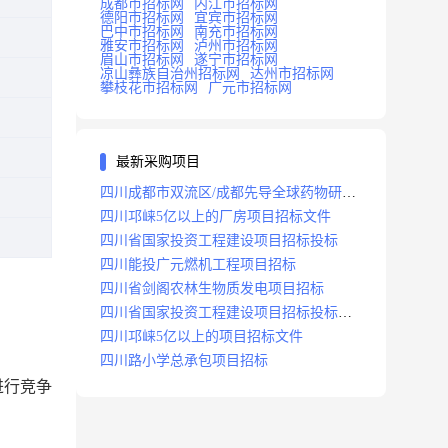
成都市招标网
内江市招标网
德阳市招标网
宜宾市招标网
巴中市招标网
南充市招标网
雅安市招标网
泸州市招标网
眉山市招标网
遂宁市招标网
凉山彝族自治州招标网
达州市招标网
攀枝花市招标网
广元市招标网
最新采购项目
四川成都市双流区/成都先导全球药物研发
生产基地(一期)(dj)项目招标标段
四川邛崃5亿以上的厂房项目招标文件
四川省国家投资工程建设项目招标投标
四川能投广元燃机工程项目招标
四川省剑阁农林生物质发电项目招标
四川省国家投资工程建设项目招标投标
2008年版
四川邛崃5亿以上的项目招标文件
四川路小学总承包项目招标
进行竞争