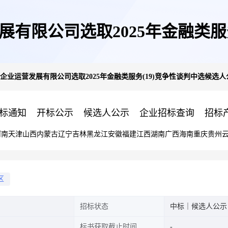
运营发展有限公司选取2025年金融类
绵阳冠源企业运营发展有限公司选取2025年金融类服务(19)竞争性谈判中选候选人
示MORE
标通知
开标公示
候选人公示
企业招标查询
招标
河南
天津
山西
内蒙古
辽宁
吉林
黑龙江
安徽
福建
江西
湖南
广西
海南
重庆
贵州
区
招标状态
中标｜候选人公示
标书获取截止时间