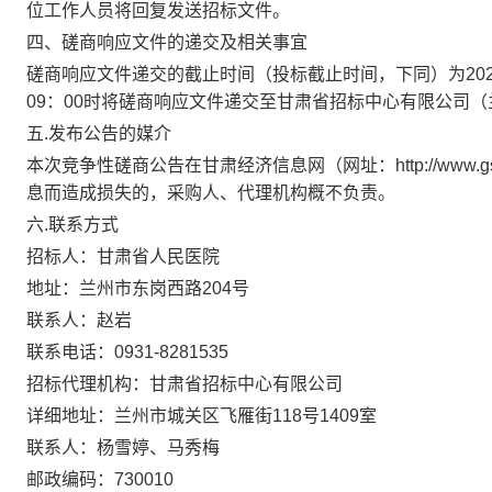
位工作人员将回复发送招标文件。
四、磋商响应文件的递交及相关事宜
磋商响应文件递交的截止时间
（
投标截止时间，下同
）
为
20
09：00时
将磋商响应文件递交至
甘肃省招标中心有限公司（
五
.发布公告的媒介
本次竞争性磋商公告在甘肃经济信息网（网址：
http://
息而造成损失的，采购人、代理机构概不负责。
六
.联系方式
招标人：
甘肃省人民医院
地址：
兰州市东岗西路
204号
联系人：
赵岩
联系电话：
0931-8281535
招标代理机构：甘肃省招标中心有限公司
详细地址：兰州市城关区飞雁街
118
号
1409
室
联系人：杨雪婷
、马秀梅
邮政编码：
730010