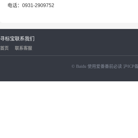
电话：
0931-290975
2
寻标宝
联系我们
首页
联系客服
© Baidu
使用爱番番前必读
沪ICP备
NEW
HOT