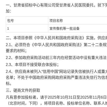
一、甘肃省招标中心有限公司受甘肃省人民医院委托，就下
加：
包号
项目名称
1
宣传像机等一批设备
二、本项目参照《中华人民共和国政府采购法》实施，供应
2.1、必须符合
《中华人民共和国政府采购法》
第二十二条规
要求的材料；
2.2、参加政府采购活动前三年内在经营活动中没有重大违
2.3、本项目不接受联合体投标；
2.4、供应商未被列入“信用中国”网站记录失信被执行人或
名单；不处于中国政府采购网政府采购严重违法失信行为信
标
。
三、磋商文件的获取
凡有意参加投标者，请于
2025年10月
31
日至
2025年1
1
月
6
日
（北京时间，下同），将项目名称、投标单位名称、联系人姓名