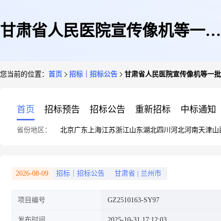
甘肃省人民医院宣传像机等一批
您当前的位置：
首页
招标｜招标公告
甘肃省人民医院宣传像机等一批
设备采购项目竞争性磋商公告
首页
招标预告
招标公告
重新招标
中标通知
省份地区：
北京
广东
上海
江苏
浙江
山东
湖北
四川
河北
河南
天津
山
2026-08-09
招标｜招标公告
甘肃省
|
兰州市
项目编号
GZ2510163-SY97
发布时间
2025-10-31 17:12:03