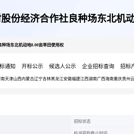
股份经济合作社良种场东北机动地
种场东北机动地8.00亩旱田使用权
标通知
开标公示
候选人公示
企业招标查询
招标
河南
天津
山西
内蒙古
辽宁
吉林
黑龙江
安徽
福建
江西
湖南
广西
海南
重庆
贵州
招标状态
标书获取截止时间