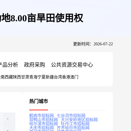
8.00亩旱田使用权
更新时间：2026-07-22
产品分析
政府采购
公共资源交易中心
云南
西藏
陕西
甘肃
青海
宁夏
新疆
台湾
香港
澳门
热门城市
鹤岗市招标网
七台河市招标网
双鸭山市招标网
大兴安岭地区招标网
哈尔滨市招标网
牡丹江市招标网
大庆市招标网
齐齐哈尔市招标网