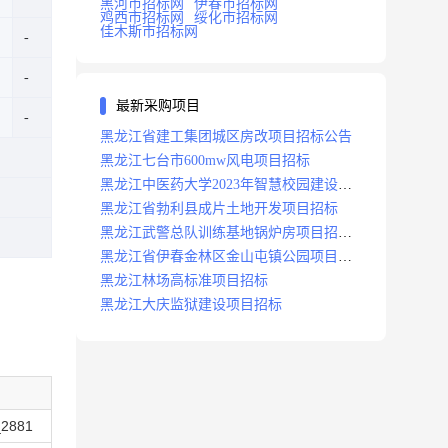
黑河市招标网
伊春市招标网
鸡西市招标网
绥化市招标网
佳木斯市招标网
最新采购项目
黑龙江省建工集团城区房改项目招标公告
黑龙江七台市600mw风电项目招标
黑龙江中医药大学2023年智慧校园建设项
目招标公告
黑龙江省勃利县成片土地开发项目招标
黑龙江武警总队训练基地锅炉房项目招标
公示
黑龙江省伊春金林区金山屯镇公园项目招
标公告
黑龙江林场高标准项目招标
黑龙江大庆监狱建设项目招标
2881