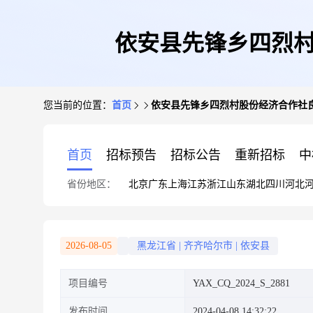
依安县先锋乡四烈村
您当前的位置：
首页
依安县先锋乡四烈村股份经济合作社良
首页
招标预告
招标公告
重新招标
中
省份地区：
北京
广东
上海
江苏
浙江
山东
湖北
四川
河北
2026-08-05
黑龙江省
|
齐齐哈尔市
|
依安县
项目编号
YAX_CQ_2024_S_2881
发布时间
2024-04-08 14:32:22