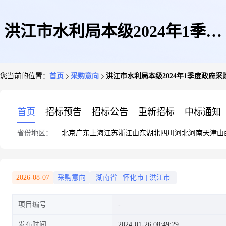
洪江市水利局本级2024年1季度
您当前的位置：
首页
采购意向
洪江市水利局本级2024年1季度政府采
政府采购意向
首页
招标预告
招标公告
重新招标
中标通知
省份地区：
北京
广东
上海
江苏
浙江
山东
湖北
四川
河北
河南
天津
山
2026-08-07
采购意向
湖南省
|
怀化市
|
洪江市
项目编号
发布时间
2024-01-26 08:49:29