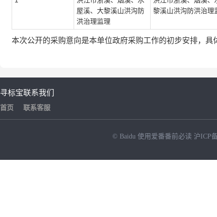
1
洪江市浙溪、烟溪、水
洪江市浙溪、烟溪、
屋溪、大黎溪山洪沟防
黎溪山洪沟防洪治理
洪治理监理
本次公开的采购意向是本单位政府采购工作的初步安排，具
寻标宝
联系我们
首页
联系客服
© Baidu
使用爱番番前必读
沪ICP备
NEW
HOT