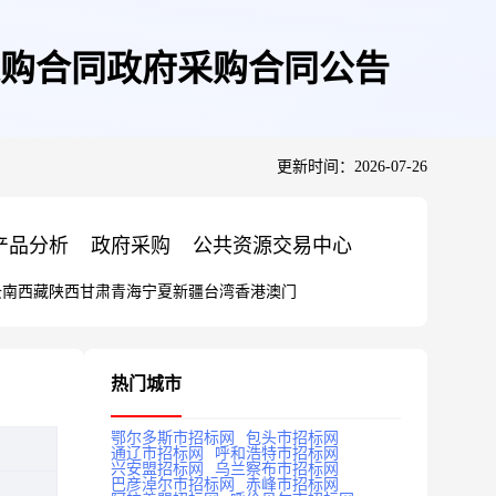
购合同政府采购合同公告
更新时间：2026-07-26
产品分析
政府采购
公共资源交易中心
云南
西藏
陕西
甘肃
青海
宁夏
新疆
台湾
香港
澳门
热门城市
鄂尔多斯市招标网
包头市招标网
通辽市招标网
呼和浩特市招标网
兴安盟招标网
乌兰察布市招标网
巴彦淖尔市招标网
赤峰市招标网