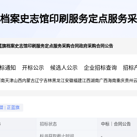
档案史志馆印刷服务定点服务采
蓝旗档案史志馆印刷服务定点服务采购合同政府采购合同公告
标通知
开标公示
候选人公示
企业招标查询
招标
河南
天津
山西
内蒙古
辽宁
吉林
黑龙江
安徽
福建
江西
湖南
广西
海南
重庆
贵州
盟
|
正蓝旗
4
招标状态
中标｜合同公告
标书获取截止时间