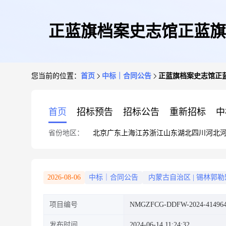
正蓝旗档案史志馆正蓝旗
您当前的位置：
首页
中标｜合同公告
正蓝旗档案史志馆正
首页
招标预告
招标公告
重新招标
中
省份地区：
北京
广东
上海
江苏
浙江
山东
湖北
四川
河北
2026-08-06
中标｜合同公告
内蒙古自治区
|
锡林郭勒
项目编号
NMGZFCG-DDFW-2024-41496
发布时间
2024-06-14 11:24:32