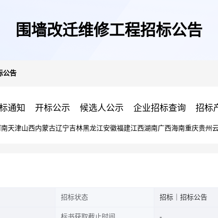
围墙改迁维修工程招标公告
标公告
标通知
开标公示
候选人公示
企业招标查询
招标
河南
天津
山西
内蒙古
辽宁
吉林
黑龙江
安徽
福建
江西
湖南
广西
海南
重庆
贵州
招标状态
招标｜招标公告
标书获取截止时间