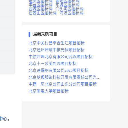
延庆区招标网
朝阳区招标网
丰台区招标网
东城区招标网
西城区招标网
门头沟区招标网
石景山区招标网
海淀区招标网
最新采购项目
北京中关村昌平合生汇项目招标
北京通州环球中核光伏项目招标
中航监理北京有限公司武汉项目招标
北京十三陵英烈园项目招标
北京速得尔有限公司2023项目招标
北京梦狐服饰科技开发有限责任公司光绿
能项目招标公告
中建一局北京公司山东分公司项目招标
北京邮电大学项目招标
中心
，