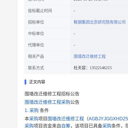
投标截止时间
招标单位
鞍钢集团北京研究院有限公司
中标单位
代理单位
相关产品
围墙改迁维修工程
联系方式
杜天容：13522146215
正文内容
围墙改迁维修工程招标公告
围墙改迁维修工程
采购
公告
1.
采购
条件
本
采购
项目
围墙改迁维修工程
（
AGBJYJGGXHD25
采购
项目资金来自
自筹
，该项目已具备
采购
条件，