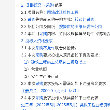
2. 项目概况与
采购
范围
2.1
项目名称：
围墙改迁维修工程
2.2
采购
失败转其他采购方式：
转谈判采购
2.3
招标范围及图纸：
按提供的图纸及委托范围
2.4
本项目
采购
内容、范围及规模详见附件《物料清单
3. 投标人资格要求
3.1 本次
采购
不允许
联合体投标。
3.2
本次
采购
要求投标人须具备如下资质要求：
（1）建筑工程施工总承包二级及以上
（2）营业执照
（3）安全生产许可证
3.3
本次
采购
要求投标人
需满足如下
注册资金
要求：
注册资金：2000.0（万元）及以上
3.4
本次
采购
要求投标人须具备如下业绩要求：
近三年（2022年5月-2025年5月）类似工程