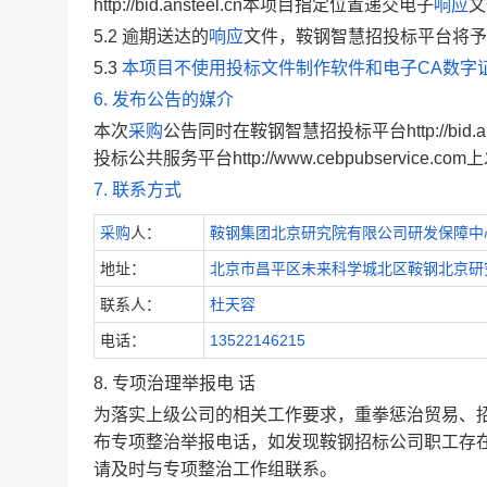
http://bid.ansteel.cn本项目指定位置递交电子
响应
文
5.2 逾期送达的
响应
文件，
鞍钢智慧
招投标平台将予
5.3
本项目不使用投标文件制作软件和电子CA数字证
6. 发布公告的媒介
本次
采购
公告同时在鞍钢智慧招投标平台http://bid.ans
投标公共服务平台http://www.cebpubservice.co
7. 联系方式
采购
人：
鞍钢集团北京研究院有限公司研发保障中
地址：
北京市昌平区未来科学城北区鞍钢北京研
联系人：
杜天容
电话：
13522146215
8.
专项治理举报电
话
为落实上级公司的相关工作要求，重拳惩治贸易、招
布专项整治举报电话，如发现鞍钢招标公司职工存
请及时与专项整治工作组联系。