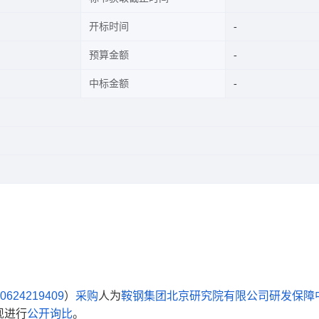
开标时间
预算金额
中标金额
0624219409
）
采购
人为
鞍钢集团北京研究院有限公司研发保障
现进行
公开询比
。