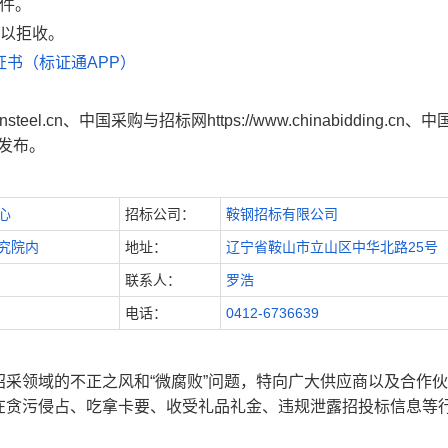
件。
以拒收。
书（标证通APP）
teel.cn、中国采购与招标网https://www.chinabidding.cn、
m上发布。
心
招标公司：
鞍钢招标有限公司
究院内
地址：
辽宁省鞍山市立山区中华北路25号
联系人：
罗浩
电话：
0412-6736639
采领域的不正之风和“微腐败”问题，特向广大供应商以及合作
在贪污侵占、吃拿卡要、收受礼品礼金、违规泄露招投标信息等