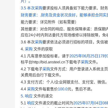
片）。
3.5
本次
采购
要求投标人须具备如下能力要求、财务
财务要求：.财务及资金状况良好，能够承担合同实
能力要求：详见附件（如有需要）
其他要求：对合同的响应、服务保障承诺：质保期
应在24小时内到达委托方现场维修以排除故障，免
3.6
本次
采购
要求
依法必须进行招标的项目，失信被
4.
采购
文件的获取
4.1
凡有意参加投标者，请于
2025年06月25日17时
标平台http://bid.ansteel.cn下载电子
采购
文件。
4.2
下载电子
采购
文件方式：用户登录进入系统主页
关费用后自行下载文件。
4.3
支付方式：个人/企业网银支付、支付宝、微信
4.4
采购
文件每套售价
100.0
元，售后不退。
5.
响应
文件的递交
5.
1
响应
文件递交的截止时间为
2025年07月04日08