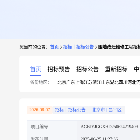
您当前的位置：
首页
招标｜招标公告
围墙改迁维修工程招
首页
招标预告
招标公告
重新招标
中
省份地区：
北京
广东
上海
江苏
浙江
山东
湖北
四川
河北
2026-08-07
招标｜招标公告
北京市
|
昌平区
项目编号
AGBJYJGGXHD250624219409
发布时间
2025-06-25 11:27:36