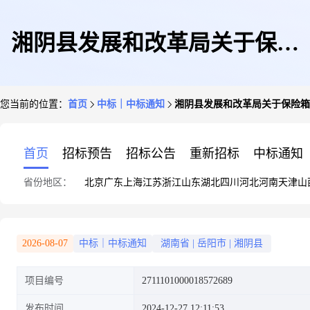
湘阴县发展和改革局关于保险
您当前的位置：
首页
中标｜中标通知
湘阴县发展和改革局关于保险箱
箱/柜的网上超市采购项目成交
首页
招标预告
招标公告
重新招标
中标通知
省份地区：
北京
广东
上海
江苏
浙江
山东
湖北
四川
河北
河南
天津
山
公告
2026-08-07
中标｜中标通知
湖南省
|
岳阳市
|
湘阴县
项目编号
2711101000018572689
发布时间
2024-12-27 12:11:53