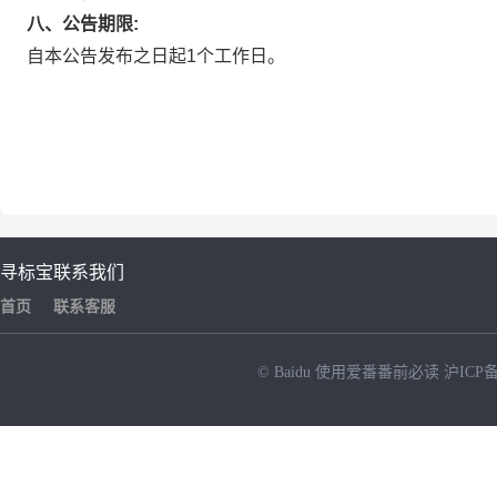
八、公告期限:
自本公告发布之日起1个工作日。
寻标宝
联系我们
首页
联系客服
© Baidu
使用爱番番前必读
沪ICP备
NEW
HOT