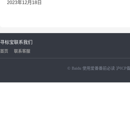
2023年12月18日
寻标宝
联系我们
首页
联系客服
© Baidu
使用爱番番前必读
沪ICP备
NEW
HOT