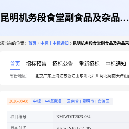
昆明机务段食堂副食品及杂品采
您当前的位置：
首页
中标｜中标通知
昆明机务段食堂副食品及杂品采
购成交公告
首页
招标预告
招标公告
重新招标
中标通知
省份地区：
北京
广东
上海
江苏
浙江
山东
湖北
四川
河北
河南
天津
山
2026-08-08
中标｜中标通知
云南省
|
昆明市
|
官渡区
项目编号
KMJWDJT2023-064
发布时间
2023-12-18 12:21:05