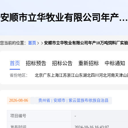
安顺市立华牧业有限公司年产18
您当前的位置：
首页
安顺市立华牧业有限公司年产18万吨饲料厂实
万吨饲料厂实验室建设项目竣工
首页
招标预告
招标公告
重新招标
中标通知
省份地区：
北京
广东
上海
江苏
浙江
山东
湖北
四川
河北
河南
天津
山
环境保护验收监测报告表
2026-08-06
贵州省
|
安顺市
|
紫云苗族布依族自治县
项目编号
发布时间
2024-10-16 16:43:07