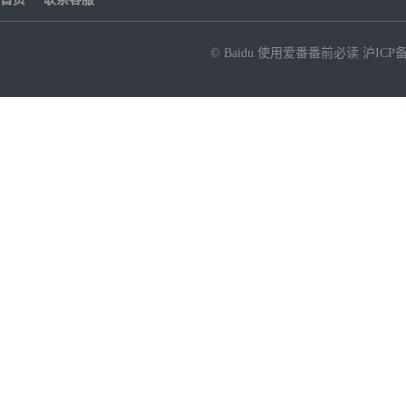
© Baidu
使用爱番番前必读
沪ICP备
NEW
HOT
暂时没有搜索结果…