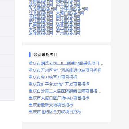
潼南区招标网
铜梁区招标网
武隆区招标网
梁平区招标网
九龙坡区招标网
沙坪坝区招标网
江北区招标网
大渡口区招标网
北碚区招标网
南岸区招标网
綦江区招标网
黔江区招标网
巴南区招标网
渝北区招标网
大足区招标网
渝中区招标网
涪陵区招标网
万州区招标网
最新采购项目
重庆市烟草公司二0二四季地膜采购项目招
标公告
重庆市万州区甘宁河新能源电站项目招标
重庆市金刀峡军方项目招标
重庆政府平台发地产开发项目招标
重庆白沙第二人民医院翻新官网项目招标
公告
重庆市大度口区广场中心项目招标
重庆潜能新天地项目招标
重庆市北碚区金刀峡项目招标