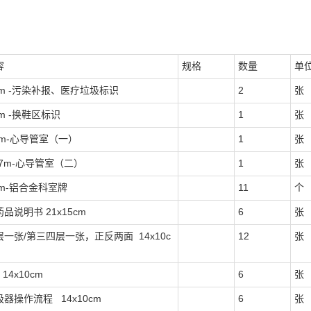
容
规格
数量
单
1cm -污染补报、医疗垃圾标识
2
张
cm -换鞋区标识
1
张
0.6m-心导管室（一）
1
张
.47m-心导管室（二）
1
张
1cm-铝合金科室牌
11
个
品说明书 21x15cm
6
张
一张/第三四层一张，正反两面 14x10c
12
张
14x10cm
6
张
器操作流程 14x10cm
6
张