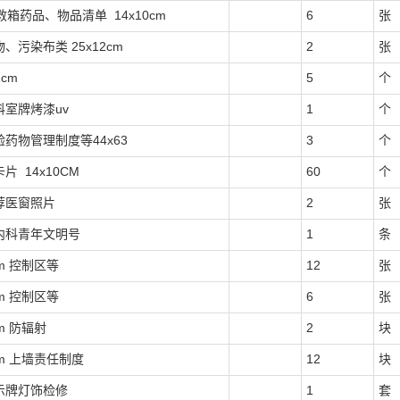
救箱药品、物品清单 14x10cm
6
张
、污染布类 25x12cm
2
张
1cm
5
个
科室牌烤漆uv
1
个
药物管理制度等44x63
3
个
片 14x10CM
60
个
荐医窗照片
2
张
内科青年文明号
1
条
cm 控制区等
12
张
cm 控制区等
6
张
cm 防辐射
2
块
4cm 上墙责任制度
12
块
示牌灯饰检修
1
套