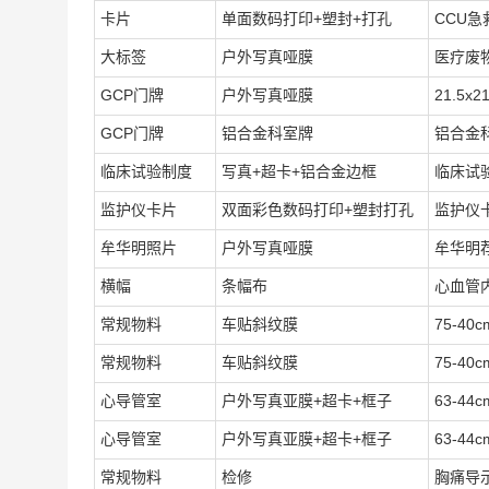
卡片
单面数码打印+塑封+打孔
CCU急
大标签
户外写真哑膜
医疗废物
GCP门牌
户外写真哑膜
21.5x2
GCP门牌
铝合金科室牌
铝合金
临床试验制度
写真+超卡+铝合金边框
临床试验
监护仪卡片
双面彩色数码打印+塑封打孔
监护仪卡
牟华明照片
户外写真哑膜
牟华明
横幅
条幅布
心血管
常规物料
车贴斜纹膜
75-40
常规物料
车贴斜纹膜
75-40
心导管室
户外写真亚膜+超卡+框子
63-44
心导管室
户外写真亚膜+超卡+框子
63-4
常规物料
检修
胸痛导