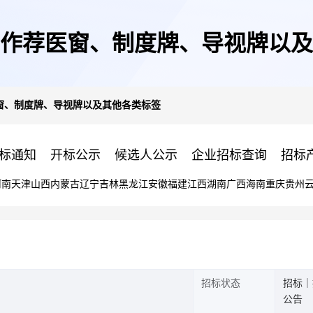
作荐医窗、制度牌、导视牌以及
窗、制度牌、导视牌以及其他各类标签
标通知
开标公示
候选人公示
企业招标查询
招标
河南
天津
山西
内蒙古
辽宁
吉林
黑龙江
安徽
福建
江西
湖南
广西
海南
重庆
贵州
招标状态
招标｜
公告