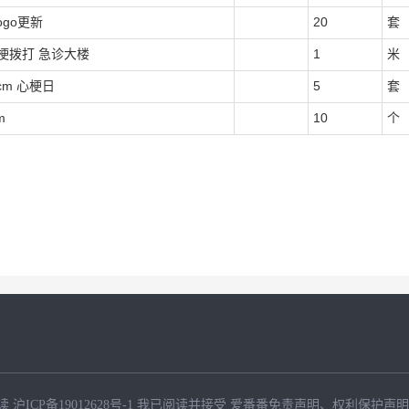
ogo更新
20
套
心梗拨打 急诊大楼
1
米
0cm 心梗日
5
套
cm
10
个
读
沪ICP备19012628号-1
我已阅读并接受
爱番番免责声明
、
权利保护声明