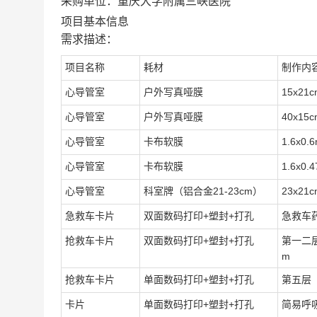
采购单位：重庆大学附属三峡医院
项目基本信息
需求描述：
项目名称
耗材
制作内
心导管室
户外写真哑膜
15x2
心导管室
户外写真哑膜
40x15
心导管室
卡布软膜
1.6x
心导管室
卡布软膜
1.6x0
心导管室
科室牌（铝合金21-23cm）
23x2
急救车卡片
双面数码打印+塑封+打孔
急救车药
抢救车卡片
双面数码打印+塑封+打孔
第一二层
m
抢救车卡片
单面数码打印+塑封+打孔
第五层 
卡片
单面数码打印+塑封+打孔
简易呼吸