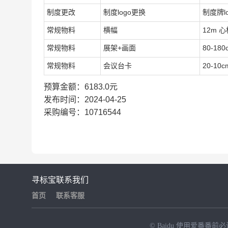
制度更改
制度logo更换
制度牌l
常规物料
横幅
12m 
常规物料
展架+画面
80-18
常规物料
会议台卡
20-10
预算金额：6183.0元
发布时间：2024-04-25
采购编号：10716544
寻标宝
联系我们
首页
联系客服
© Baidu
使用爱番番前必