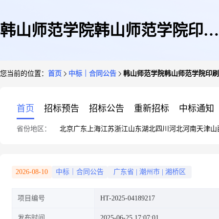
韩山师范学院韩山师范学院印刷
您当前的位置：
首页
中标｜合同公告
韩山师范学院韩山师范学院印刷
服务定点服务定点议价采购合同
首页
招标预告
招标公告
重新招标
中标通知
省份地区：
北京
广东
上海
江苏
浙江
山东
湖北
四川
河北
河南
天津
山
的合同公告
2026-08-10
中标｜合同公告
广东省
|
潮州市
|
湘桥区
项目编号
HT-2025-04189217
发布时间
2025-06-25 17:07:01