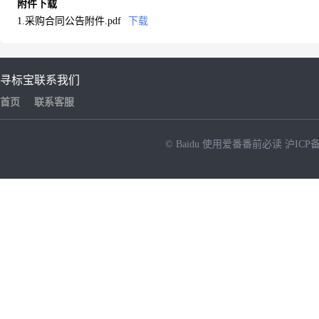
附件下载
1.采购合同公告附件.pdf
下载
寻标宝
联系我们
首页
联系客服
© Baidu
使用爱番番前必读
沪ICP备
NEW
HOT