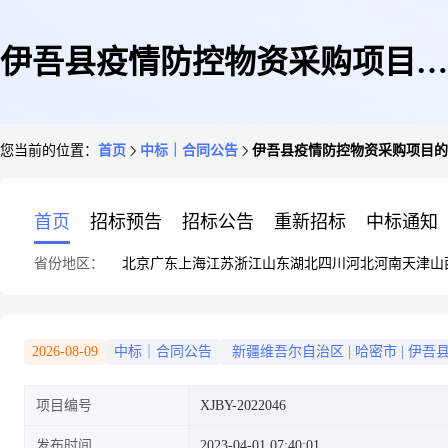
伊吾县疫情防控物资采购项目的
您当前的位置：
首页
中标｜合同公告
伊吾县疫情防控物资采购项目的
合同
首页
招标预告
招标公告
重新招标
中标通知
省份地区：
北京
广东
上海
江苏
浙江
山东
湖北
四川
河北
河南
天津
山
2026-08-09
中标｜合同公告
新疆维吾尔自治区
|
哈密市
|
伊吾
项目编号
XJBY-2022046
发布时间
2023-04-01 07:40:01