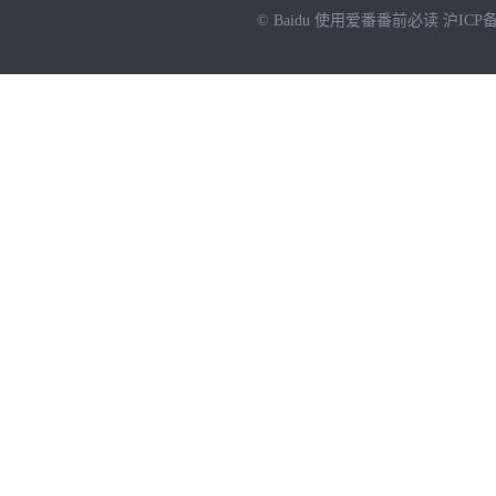
© Baidu
使用爱番番前必读
沪ICP备
NEW
HOT
暂时没有搜索结果…