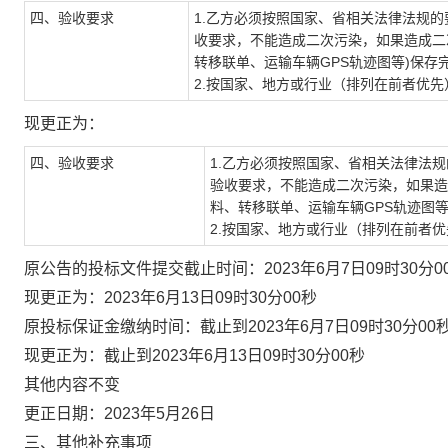
四、验收要求
1.乙方必须按照国家、省相关法律法规
收要求，不能造成二次污染，如果造成二
转移联单、运输车辆
GPS
轨迹图等
)
保存
2.按国家、地方或行业（排列在前者优
现更正为：
四、验收要求
1.乙方必须按照国家、省相关法律法
验收
要求，不能造成二次污染，如果造
料、转移联单、运输车辆
GPS
轨迹图
2.按国家、地方或行业（排列在前者
原公告的投标文件提交截止时间
：
2023年6月7日09时30分0
现
更正为
：
2023年6月
13
日
09时30分00秒
原投标保证金缴纳时间
：截止到
2023年6月7日09时30分00
现
更正为
：
截止到
2023年6月
13
日
09时30分00秒
其他内容不变
更正日期：
202
3
年
5
月
26
日
三、其他补充事项