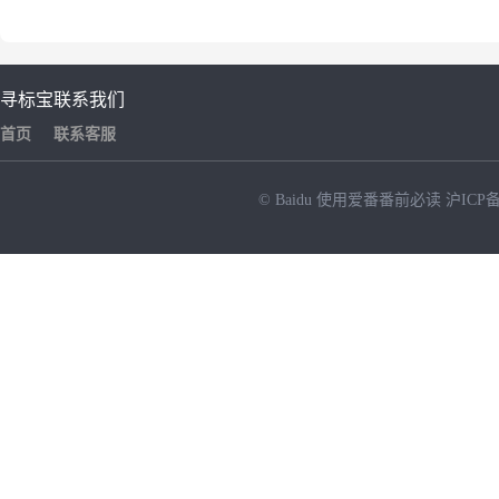
寻标宝
联系我们
首页
联系客服
© Baidu
使用爱番番前必读
沪ICP备
NEW
HOT
暂时没有搜索结果…