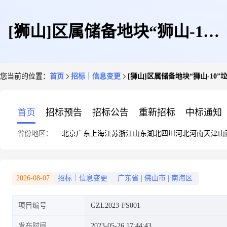
[狮山]区属储备地块“狮山-10”
您当前的位置：
首页
招标｜信息变更
[狮山]区属储备地块“狮山-1
垃圾清运及处理采购项目更正公
首页
招标预告
招标公告
重新招标
中标通知
省份地区：
北京
广东
上海
江苏
浙江
山东
湖北
四川
河北
河南
天津
山
告
2026-08-07
招标｜信息变更
广东省
|
佛山市
|
南海区
项目编号
GZL2023-FS001
发布时间
2023-05-26 17:44:43