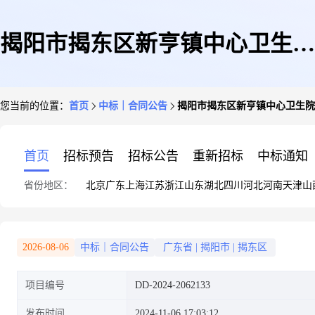
揭阳市揭东区新亨镇中心卫生院
您当前的位置：
首页
中标｜合同公告
揭阳市揭东区新亨镇中心卫生院
复印纸集采商品直接订购采购合
首页
招标预告
招标公告
重新招标
中标通知
省份地区：
北京
广东
上海
江苏
浙江
山东
湖北
四川
河北
河南
天津
山
同
2026-08-06
中标｜合同公告
广东省
|
揭阳市
|
揭东区
项目编号
DD-2024-2062133
发布时间
2024-11-06 17:03:12