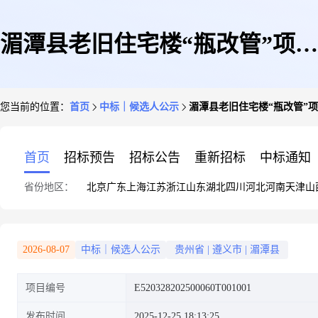
湄潭县老旧住宅楼“瓶改管”项目
您当前的位置：
首页
中标｜候选人公示
湄潭县老旧住宅楼“瓶改管”
一期无缝钢管采购中标候选人公
首页
招标预告
招标公告
重新招标
中标通知
省份地区：
北京
广东
上海
江苏
浙江
山东
湖北
四川
河北
河南
天津
山
示
2026-08-07
中标｜候选人公示
贵州省
|
遵义市
|
湄潭县
项目编号
E520328202500060T001001
发布时间
2025-12-25 18:13:25