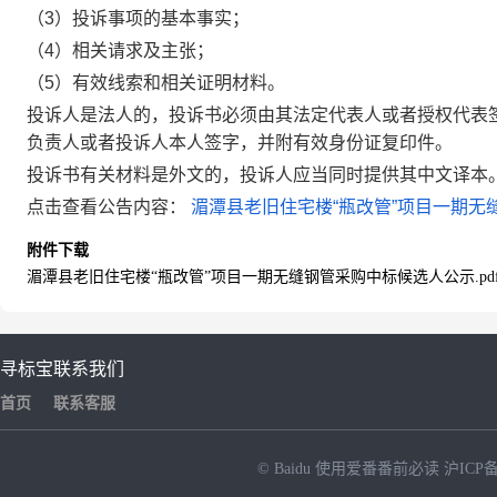
（3）投诉事项的基本事实；
（4）相关请求及主张；
（5）有效线索和相关证明材料。
投诉人是法人的，投诉书必须由其法定代表人或者授权代表
负责人或者投诉人本人签字，并附有效身份证复印件。
投诉书有关材料是外文的，投诉人应当同时提供其中文译本
点击查看公告内容：
湄潭县老旧住宅楼“瓶改管”项目一期无缝
附件下载
湄潭县老旧住宅楼“瓶改管”项目一期无缝钢管采购中标候选人公示.pd
寻标宝
联系我们
首页
联系客服
© Baidu
使用爱番番前必读
沪ICP备