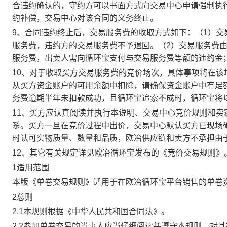
合违约确认的，守约方可以书面方式向交易中心申请强制执
约补偿，交易中心对该合同的义务终止。
9、合同违约终止后，交易服务费的收取方式如下：（1）
服务费，违约方的交易服务费不予退回。（2）交易服务费
服务费，出卖人需向循环宝支付与交易服务费等额的违约金
10、对于收取买方交易服务费的竞价场次，具体事项将在
从买方资金账户的可用余额中扣除，请确保资金账户中有足
务费逾期半年未扣款成功，且循环宝追索不成时，循环宝将
11、买方应认真阅读并执行本说明、交易中心竞价规则和
系。买方一旦在竞价过程中出价，交易中心默认买方已现场
时认可实物质量、数量和品质，欧冶供应链和卖方不承担由
12、其它有关规定详见欧冶循环宝发布的《竞价交易规则》
1适用范围
本版《单卷交易规则》适用于在欧冶循环宝平台销售的单卷
2总则
2.1本规则根据《中华人民共和国合同法》。
2.2参加单卷交易的当事人应当仔细阅读并遵守本规则，对