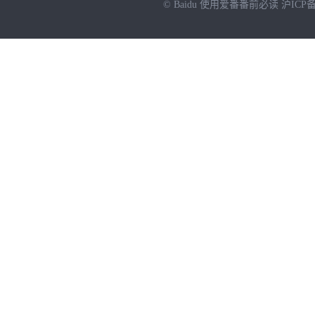
© Baidu
使用爱番番前必读
沪ICP备
NEW
HOT
暂时没有搜索结果…