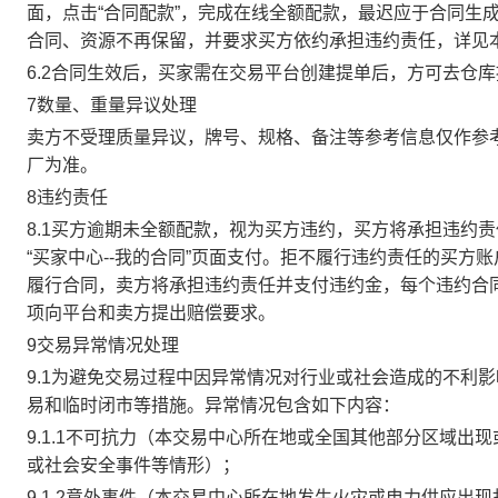
面，点击“合同配款”，完成在线全额配款，最迟应于合同生成当
合同、资源不再保留，并要求买方依约承担违约责任，详见
6.2合同生效后，买家需在交易平台创建提单后，方可去仓
7数量、重量异议处理
卖方不受理质量异议，牌号、规格、备注等参考信息仅作参
厂为准。
8违约责任
8.1买方逾期未全额配款，视为买方违约，买方将承担违约
“买家中心--我的合同”页面支付。拒不履行违约责任的买
履行合同，卖方将承担违约责任并支付违约金，每个违约合同
项向平台和卖方提出赔偿要求。
9交易异常情况处理
9.1为避免交易过程中因异常情况对行业或社会造成的不利
易和临时闭市等措施。异常情况包含如下内容：
9.1.1不可抗力（本交易中心所在地或全国其他部分区域
或社会安全事件等情形）；
9.1.2意外事件（本交易中心所在地发生火灾或电力供应出