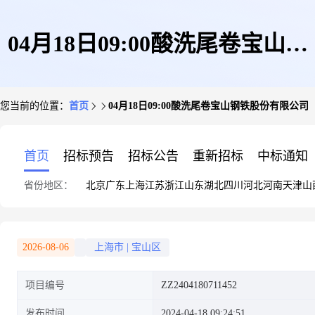
04月18日09:00酸洗尾卷宝山钢
您当前的位置：
首页
04月18日09:00酸洗尾卷宝山钢铁股份有限公司
铁股份有限公司
首页
招标预告
招标公告
重新招标
中标通知
省份地区：
北京
广东
上海
江苏
浙江
山东
湖北
四川
河北
河南
天津
山
2026-08-06
上海市
|
宝山区
项目编号
ZZ2404180711452
发布时间
2024-04-18 09:24:51