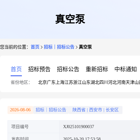
真空泵
您当前的位置：
首页
招标｜招标公告
真空泵
首页
招标预告
招标公告
重新招标
中标通知
省份地区：
北京
广东
上海
江苏
浙江
山东
湖北
四川
河北
河南
天津
山
2026-08-06
招标｜招标公告
陕西省
|
西安市
|
长安区
项目编号
XJ025101900037
发布时间
2025-10-20 17:53:58