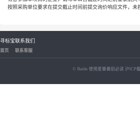
按照采购单位要求在提交截止时间前提交询价响应文件，未
寻标宝
联系我们
首页
联系客服
© Baidu
使用爱番番前必读
沪ICP备
NEW
HOT