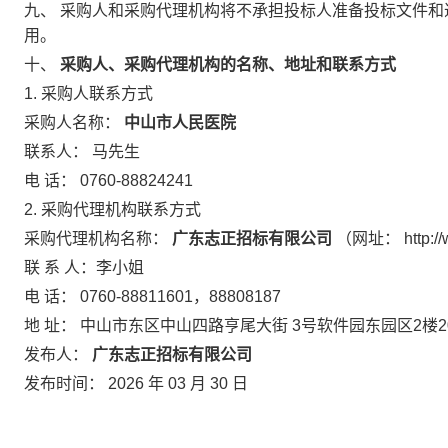
九、
采购人和采购代理机构将不承担投标人准备投标文件和
用。
十、
采购人、采购代理机构的名称、地址和联系方式
1.
采购人联系方式
采购人名称：
中山市人民医院
联系人：
马先生
电
话：
0760-88824241
2.
采购代理机构联系方式
采购代理机构名称：
广东志正招标有限公司
（网址：
http:
联
系
人：李小姐
电
话：
0760-88811601，88808187
地
址：
中山市东区中山四路亨尾大街
3号软件园东园区2楼2
发布人：
广东志正招标有限公司
发布时间：
2026
年
03
月
30
日