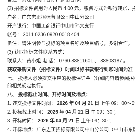
(2)
招标文件费用为人民币
4
00
元，缴费方式为银行转账，
户名：广东志正招标有限公司中山分公司
开户银行：中国工商银行中山市孙文支行
帐号：
2011 0236 0920 0018 404
备注：请注明参与投标的项目名称及项目编号，多谢合作。
(3)
获取招标文件联系方式：
联系人：黄小姐
电
话：
0760-88811601
、
88808187
。
获取采购文件（招标文件）时间以标书款银行到账时间为准
七、
投标人必须提交相应的投标保证金（详细内容请参阅招
的相关规定执行。
八、
投标截止时间、开标时间及地点：
1.
递交投标文件时间：
2026
年
04
月
21
日
上午
09：00～0
2.
投标截止时间：
2026
年
04
月
21
日
午
09：30
；
3.
开标时间：
2026
年
04
月
21
日
上午
09：30
；
4.
开标地点：广东志正招标有限公司中山分公司（中山市东