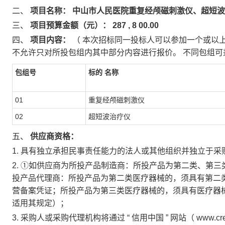
二、
项目名称：
中山市人民医院重复经颅磁刺激仪、超短波
三、
项目预算金额（元）：
287
,
8
00.00
四、
项目内容：
（
本次招标同一投标人可以参加一个或以
不允许只对所投包组内其中部分内容进行报价。
不同包组可
包组号
标的
名称
01
重复经颅磁刺激仪
02
超短波治疗仪
五、
供应商资格：
1.
具有独立承担民事责任能力的法人或其他组织并独立于采
2.
①如供应商为所投产品制造商：所投产品为第二类、第三
投产品代理商：所投产品为第二类医疗器械的，须具有第二
营备案凭证；所投产品为第三类医疗器械的，须具有医疗器
适用其规定）；
3.
采购人或采购代理机构将通过
“
信用中国
”
网站（
www.cre