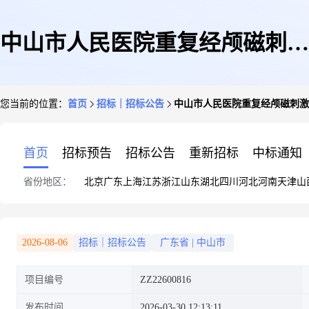
中山市人民医院重复经颅磁刺激
您当前的位置：
首页
招标｜招标公告
中山市人民医院重复经颅磁刺激
仪、超短波治疗仪采购项目招标
首页
招标预告
招标公告
重新招标
中标通知
省份地区：
北京
广东
上海
江苏
浙江
山东
湖北
四川
河北
河南
天津
山
公告
2026-08-06
招标｜招标公告
广东省
|
中山市
项目编号
ZZ22600816
发布时间
2026-03-30 12:13:11