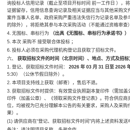
询投标人信用记录（截止至项目开标时间
前一工作日
），将
证据留存，信用信息查询记录及相关证据应当与其他采购文
案件当事人名单、政府采购严重违法失信行为记录名单及参
的除外），将拒绝其参与本次采购活动（不能通过资格审查
4.
无围标、串标行为
（出具《无围标、串标行为承诺书》
5.
本次
采购不
接受联合体投标
；
6.
投标人必须在采购代理机构登记且获取了招标文件。
六、
获取招标文件的时间（北京时间）、地点、方式及招标
1.
登记、获取招标文件时间：
2026
年
03
月
31
日至
2026
5:30）（公休节假日除外）。
2.
本项目支持线上获取（邮寄），售后不退。
3.
获取招标文件时提供：有效营业执照副本复印件（需加盖
印件（加盖公章）、《领取采购文件登记表》。符合供应商
位，均被视为已充分理解本公告的有关要求，采购人及采购
果）。
(1)
请供应商在“登记、获取招标文件时间”内将上述资料发送
备注：请注明项目名称，多谢合作。