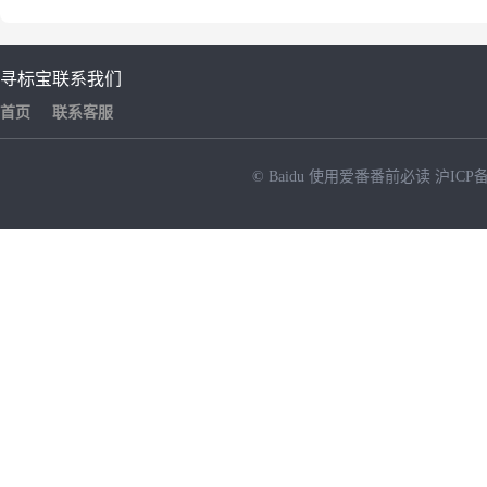
寻标宝
联系我们
首页
联系客服
© Baidu
使用爱番番前必读
沪ICP备
NEW
HOT
暂时没有搜索结果…