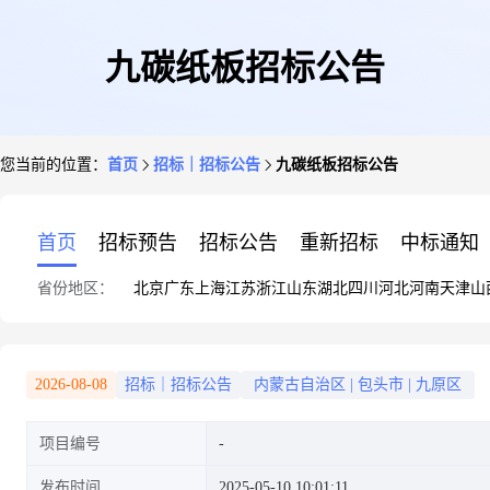
九碳纸板招标公告
您当前的位置：
首页
招标｜招标公告
九碳纸板招标公告
首页
招标预告
招标公告
重新招标
中标通知
省份地区：
北京
广东
上海
江苏
浙江
山东
湖北
四川
河北
河南
天津
山
2026-08-08
招标｜招标公告
内蒙古自治区
|
包头市
|
九原区
项目编号
发布时间
2025-05-10 10:01:11