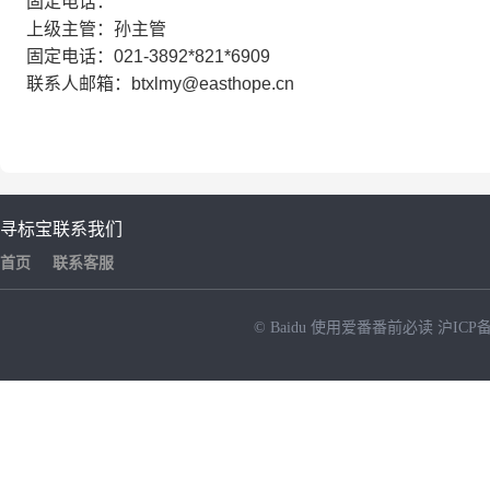
固定电话：
上级主管：孙主管
固定电话：021-3892*821*6909
联系人邮箱：btxlmy@easthope.cn
寻标宝
联系我们
首页
联系客服
© Baidu
使用爱番番前必读
沪ICP备
NEW
HOT