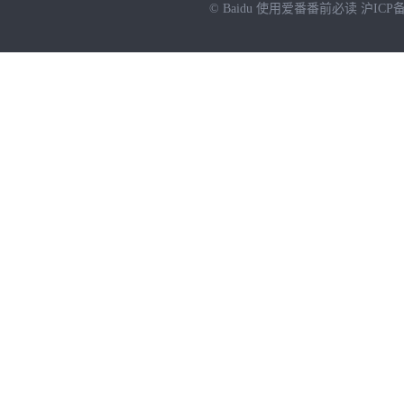
© Baidu
使用爱番番前必读
沪ICP备
NEW
HOT
暂时没有搜索结果…