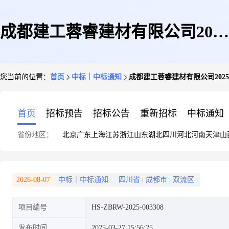
成都建工蓉睿建材有限公司2025
您当前的位置：
首页
中标｜中标通知
成都建工蓉睿建材有限公司202
年度税务专项服务中标公示
首页
招标预告
招标公告
重新招标
中标通知
省份地区：
北京
广东
上海
江苏
浙江
山东
湖北
四川
河北
河南
天津
山
2026-08-07
中标｜中标通知
四川省
|
成都市
|
双流区
项目编号
HS-ZBRW-2025-003308
发布时间
2025-03-27 15:56:25