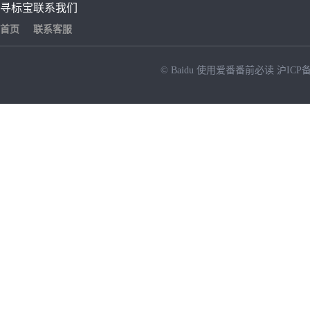
寻标宝
联系我们
首页
联系客服
© Baidu
使用爱番番前必读
沪ICP备
NEW
HOT
暂时没有搜索结果…