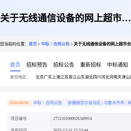
关于无线通信设备的网上超市合
您当前的位置：
首页
中标｜合同公告
关于无线通信设备的网上超市合
同公告
首页
招标预告
招标公告
重新招标
中标通知
省份地区：
北京
广东
上海
江苏
浙江
山东
湖北
四川
河北
河南
天津
山
2026-08-06
中标｜合同公告
新疆维吾尔自治区
|
乌鲁木齐市
|
项目编号
2751101000026349914
发布时间
2025-12-11 15:53:44