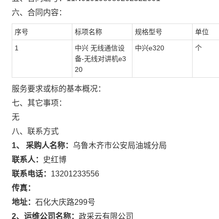
六、合同内容：
序号
标项名称
规格型号
单位
1
中兴 无线通信设
中兴e320
个
备-无线对讲机e3
20
服务要求或标的基本概况：
七、其它事项：
无
八、联系方式
1、 采购人名称：
乌鲁木齐市公安局油城分局
联系人：
史红博
联系电话：
13201233556
传真：
地址：
石化大庆路299号
2、运维公司名称：
政采云有限公司