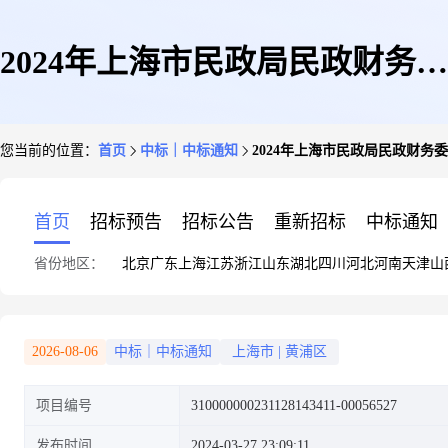
2024年上海市民政局民政财务委
您当前的位置：
首页
中标｜中标通知
2024年上海市民政局民政财务
托管理服务的中标(成交)结果公
首页
招标预告
招标公告
重新招标
中标通知
省份地区：
北京
广东
上海
江苏
浙江
山东
湖北
四川
河北
河南
天津
山
告
2026-08-06
中标｜中标通知
上海市
|
黄浦区
项目编号
310000000231128143411-00056527
发布时间
2024-03-27 23:09:11