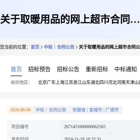
关于取暖用品的网上超市合同公
您当前的位置：
首页
中标｜合同公告
关于取暖用品的网上超市合同公
告
首页
招标预告
招标公告
重新招标
中标通知
省份地区：
北京
广东
上海
江苏
浙江
山东
湖北
四川
河北
河南
天津
山
2026-08-06
中标｜合同公告
安徽省
|
宣城市
|
广德市
项目编号
2671451000000662565
发布时间
2024-11-19 10:32:31