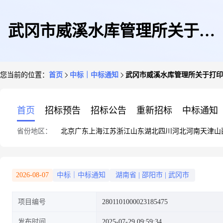
武冈市威溪水库管理所关于打
您当前的位置：
首页
中标｜中标通知
武冈市威溪水库管理所关于打印
印、复印服务的网上超市采购项
首页
招标预告
招标公告
重新招标
中标通知
省份地区：
北京
广东
上海
江苏
浙江
山东
湖北
四川
河北
河南
天津
山
目成交公告
2026-08-07
中标｜中标通知
湖南省
|
邵阳市
|
武冈市
项目编号
2801101000023185475
发布时间
2025-07-29 09:59:34