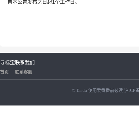
自本公告发布之日起1个工作日。
寻标宝
联系我们
首页
联系客服
© Baidu
使用爱番番前必读
沪ICP备
NEW
HOT