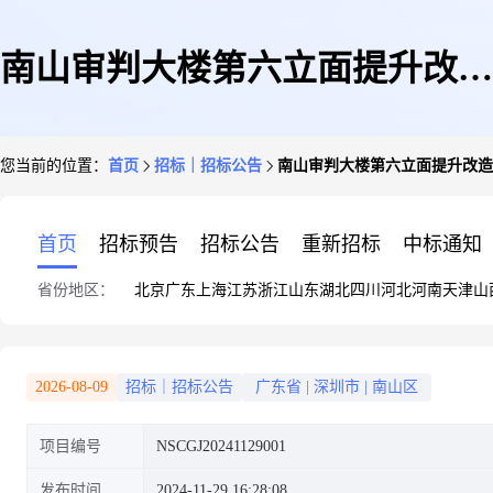
南山审判大楼第六立面提升改造
您当前的位置：
首页
招标｜招标公告
南山审判大楼第六立面提升改造
工程
首页
招标预告
招标公告
重新招标
中标通知
省份地区：
北京
广东
上海
江苏
浙江
山东
湖北
四川
河北
河南
天津
山
2026-08-09
招标｜招标公告
广东省
|
深圳市
|
南山区
项目编号
NSCGJ20241129001
发布时间
2024-11-29 16:28:08