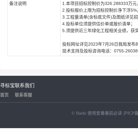
备注说明
1.本项目招标控制价为326.288333万元
2.投标报价上限为招标控制价净下浮5%，即
3.工程量清单(含标底文件)及图纸详见
4.投标单位须提供估价单或报价清单；
5.须提供近三年绿化工程相关业绩，获
投标网址详见2023年7月26日我局发布
技术支持及投标咨询电话：0755-26038
寻标宝
联系我们
首页
联系客服
© Baidu
使用爱番番前必读
沪ICP备
NEW
HOT