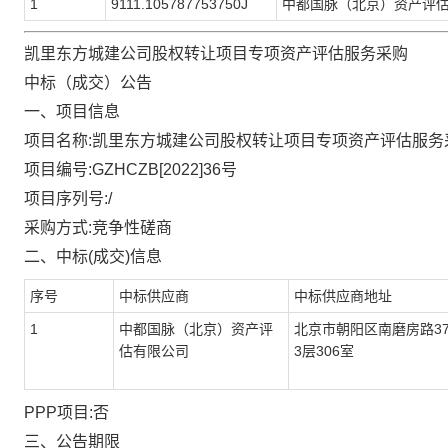
1
9111.105787753750J
中都国脉（北京）资产评
凯里东方城建公司股权转让项目专项资产评估服务采购
中标（成交）公告
一、项目信息
项目名称
:
凯里东方城建公司股权转让项目专项资产评估服务
项目
编号
:GZHCZB[2022]36号
项目序列号
:/
采购方式
:竞争性磋商
二、中标
(成交)信息
序号
中标供应商
中标供应商地址
1
中都国脉（北京）资产评
北京市朝阳区南磨房路
3
估有限公司
3层306室
PPP项目:否
三、公告期限