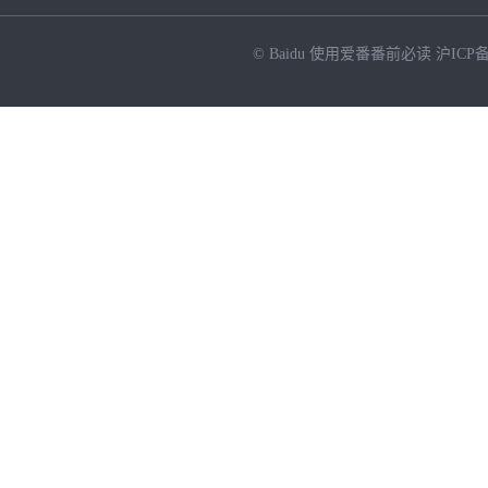
© Baidu
使用爱番番前必读
沪ICP备
NEW
HOT
暂时没有搜索结果…