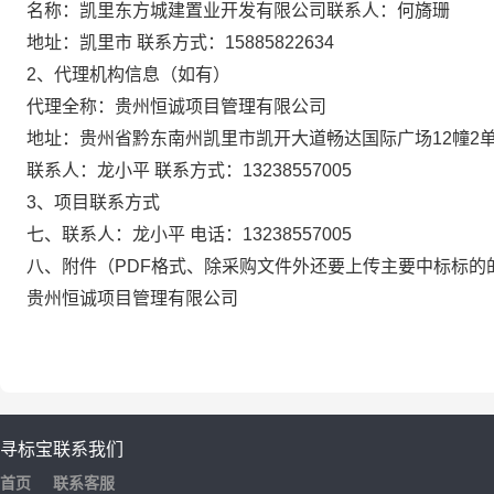
名
称：
凯里东方城建置业开发有限公司
联系人：何旖珊
地
址：凯里市
联系方式：
15885822634
2、代理机构信息（如有）
代理全称：贵州恒诚项目管理有限公司
地
址：贵州省黔东南州凯里市凯开大道畅达国际广场
12幢2
联系人：龙小平
联系方式：
13238557005
3、项目联系方式
七、
联系人：龙小平
电
话：
13238557005
八、
附件（
PDF格式、除采购文件外还要上传主要中标标的
贵州恒诚项目管理有限公司
寻标宝
联系我们
首页
联系客服