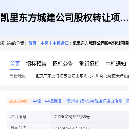
凯里东方城建公司股权转让项目
您当前的位置：
首页
中标｜中标通知
凯里东方城建公司股权转让项目
专项资产评估服务采购中标(成
首页
招标预告
招标公告
重新招标
中标通知
省份地区：
北京
广东
上海
江苏
浙江
山东
湖北
四川
河北
河南
天津
山
交)公告
2026-08-09
中标｜中标通知
贵州省
|
黔东南苗族侗族自治州
|
项目编号
GZHCZB[2022]36号
发布时间
2022-09-19 21:37:27