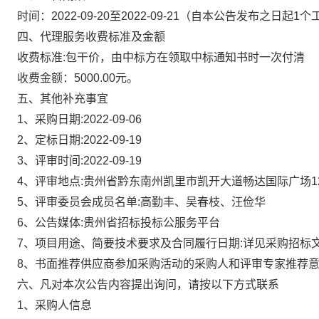
时间：
2022-09-20至2022-09-21
（自本公告发布之日起
1个
四、代理服务收费标准及金额
收费标准
:
包干价，由中标方在领取中标通知书时一次付清
收
费金额：
5000
.00元
。
五、其他补充事宜
1、采购日期:2022-09-06
2、定标日期:2022-09-19
3、评审时间:2022-09-19
4、评审地点:贵州省黔东南州凯里市凯开大道畅达国际广场12
5、评审委员会成员名单:
高勤丰、吴春枝、汪俭华
6、公告媒体:贵州省招标投标公服务平台
7、项目用途、简要技术要求及合同履行日期:详见采购招标
8、书面推荐供应商参加采购活动的采购人和评审专家推荐意
六、凡对本次公告内容提出询问，请按以下方式联系
1、采购人信息