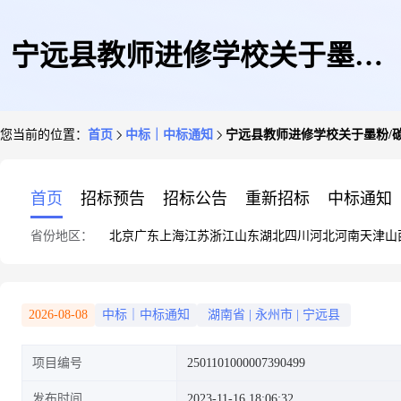
宁远县教师进修学校关于墨粉/
您当前的位置：
首页
中标｜中标通知
宁远县教师进修学校关于墨粉/
碳粉的网上超市采购项目成交公
首页
招标预告
招标公告
重新招标
中标通知
省份地区：
北京
广东
上海
江苏
浙江
山东
湖北
四川
河北
河南
天津
山
告
2026-08-08
中标｜中标通知
湖南省
|
永州市
|
宁远县
项目编号
2501101000007390499
发布时间
2023-11-16 18:06:32