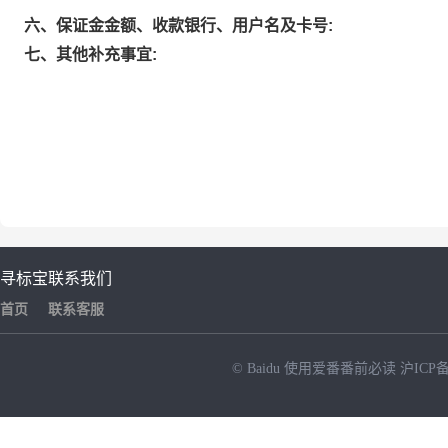
六、保证金金额、收款银行、用户名及卡号:
七、其他补充事宜:
寻标宝
联系我们
首页
联系客服
© Baidu
使用爱番番前必读
沪ICP备
NEW
HOT